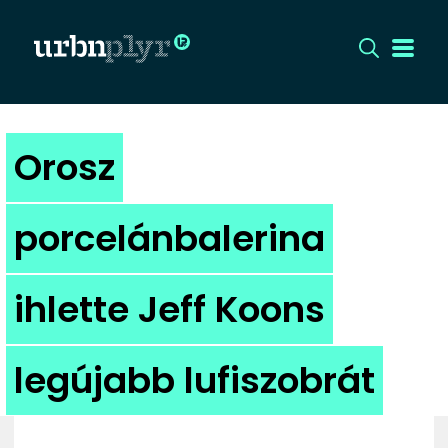
CÍMLAP
Orosz
DIZÁJN
porcelánbalerina
DIVAT
ihlette Jeff Koons
HIP
KULT
legújabb lufiszobrát
UTCA