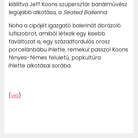
kiállítva Jeff Koons szupersztár banálművész
legújabb alkotása, a
Seated Ballerina
.
Noha a cipőjét igazgató balerinát ábrázoló
lufiszobrot, amiből létezik egy kisebb
faváltozat is, egy századfordulós orosz
porcelánbábu ihlette, remekül passzol Koons
fényes-fémes felületű, popkultúra
ihlette alkotásai sorába.
(
via
)