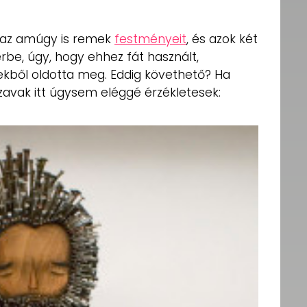
a az amúgy is remek
festményeit
, és azok két
érbe, úgy, hogy ehhez fát használt,
ekből oldotta meg. Eddig követhető? Ha
zavak itt úgysem eléggé érzékletesek: