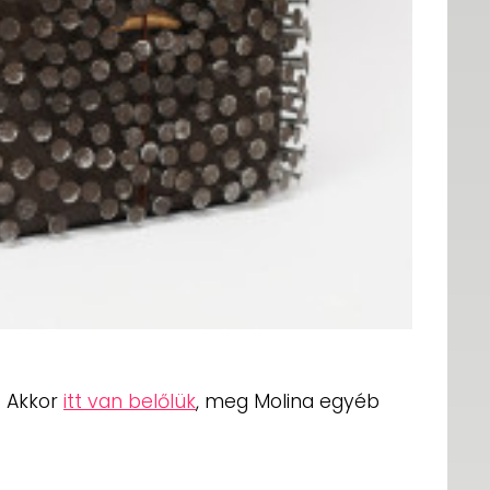
? Akkor
itt van belőlük
, meg Molina egyéb