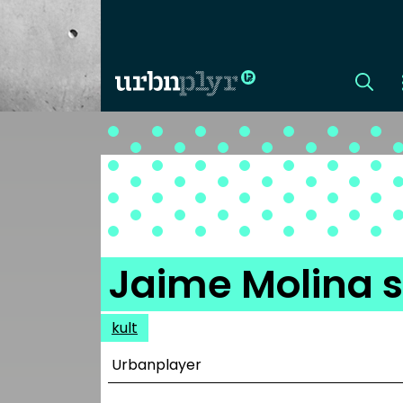
CÍMLAP
DIZÁJN
DIVAT
Jaime Molina 
HIP
kult
KULT
Urbanplayer