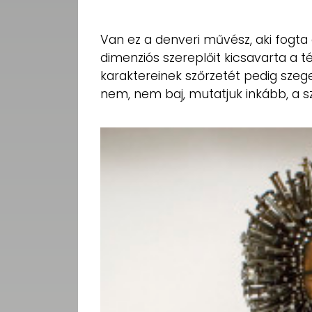
UTCA
ZENE
Van ez a denveri művész, aki fogt
dimenziós szereplőit kicsavarta a t
MÉDIAAJÁNLAT
karaktereinek szőrzetét pedig szeg
IMPRESSZUM
nem, nem baj, mutatjuk inkább, a s
PR-ARCHÍVUM
ADATKEZELÉSI
TÁJÉKOZTATÓ