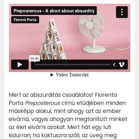
ZENE
MÉDIAAJÁNLAT
IMPRESSZUM
PR-ARCHÍVUM
ADATKEZELÉSI TÁJÉKOZTATÓ
Mert az abszurditás csodálatos! Florenta
Porta
Preposterous
című etűdjében minden
másképp alakul, mint ahogy azt az ember
elvárná, vagyis ahogyan megtanított minket
az élet elvárni azokat. Mert hát egy lufi
kidurran, ha kaktuszra száll, az üveg meg