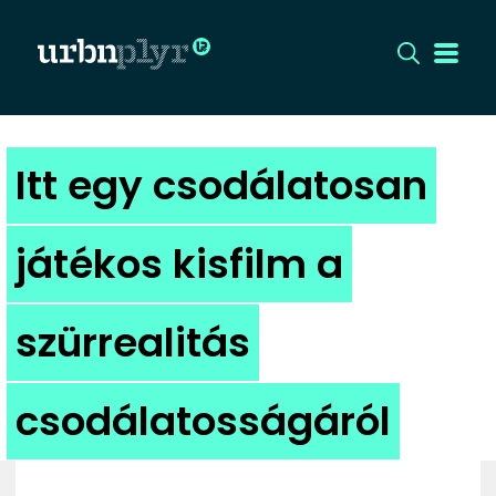
CÍMLAP
Itt egy csodálatosan
DIZÁJN
játékos kisfilm a
DIVAT
szürrealitás
HIP
KULT
csodálatosságáról
UTCA