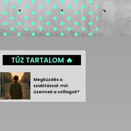
TŰZ TARTALOM 🔥
Megküzdés a
szakítással: mit
üzennek a csillagok?