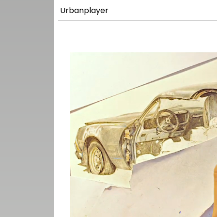
UTCA
Urbanplayer
ZENE
MÉDIAAJÁNLAT
IMPRESSZUM
PR-ARCHÍVUM
ADATKEZELÉSI
TÁJÉKOZTATÓ