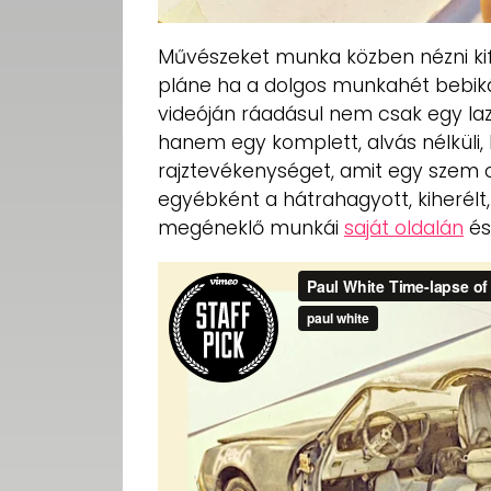
Művészeket munka közben nézni kif
pláne ha a dolgos munkahét bebiká
videóján ráadásul nem csak egy laz
hanem egy komplett, alvás nélküli,
rajztevékenységet, amit egy szem ce
egyébként a hátrahagyott, kiherélt,
megéneklő munkái
saját oldalán
és