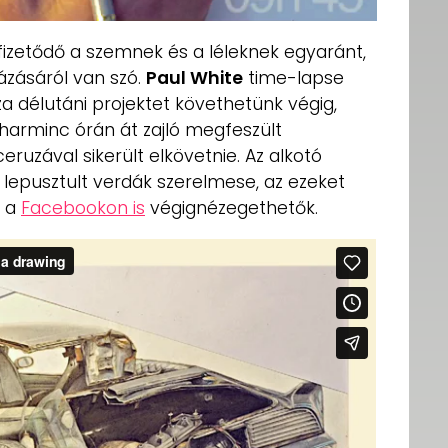
izetődő a szemnek és a léleknek egyaránt,
zásáról van szó.
Paul White
time-lapse
a délutáni projektet követhetünk végig,
 harminc órán át zajló megfeszült
ruzával sikerült elkövetnie. Az alkotó
 lepusztult verdák szerelmese, az ezeket
 a
Facebookon is
végignézegethetők.