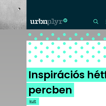
CÍMLAP
DIZÁJN
DIVAT
Inspirációs hétf
HIP
percben
KULT
kult