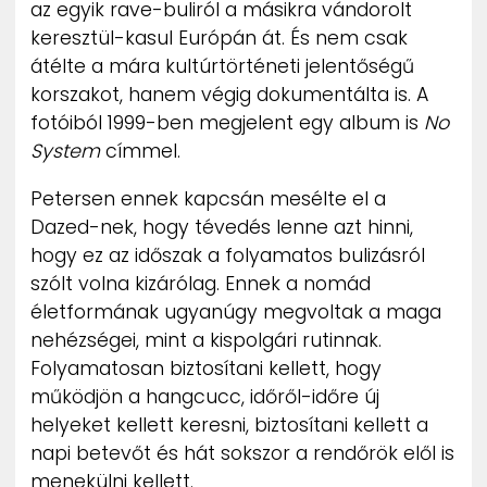
az egyik rave-buliról a másikra vándorolt
ZENE
keresztül-kasul Európán át. És nem csak
átélte a mára kultúrtörténeti jelentőségű
MÉDIAAJÁNLAT
korszakot, hanem végig dokumentálta is. A
IMPRESSZUM
PR-ARCHÍVUM
fotóiból 1999-ben megjelent egy album is
No
ADATKEZELÉSI TÁJÉKOZTATÓ
System
címmel.
Petersen ennek kapcsán mesélte el a
Dazed-nek, hogy tévedés lenne azt hinni,
hogy ez az időszak a folyamatos bulizásról
szólt volna kizárólag. Ennek a nomád
életformának ugyanúgy megvoltak a maga
nehézségei, mint a kispolgári rutinnak.
Folyamatosan biztosítani kellett, hogy
működjön a hangcucc, időről-időre új
helyeket kellett keresni, biztosítani kellett a
napi betevőt és hát sokszor a rendőrök elől is
menekülni kellett.