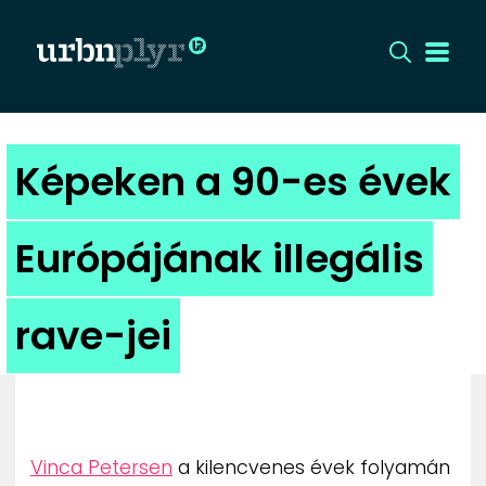
CÍMLAP
Képeken a 90-es évek
DIZÁJN
Európájának illegális
DIVAT
rave-jei
HIP
KULT
UTCA
Vinca Petersen
a kilencvenes évek folyamán