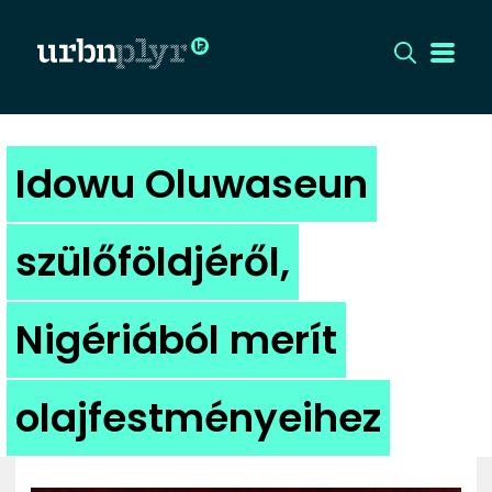
CÍMLAP
Idowu Oluwaseun
DIZÁJN
szülőföldjéről,
DIVAT
Nigériából merít
HIP
KULT
olajfestményeihez
UTCA