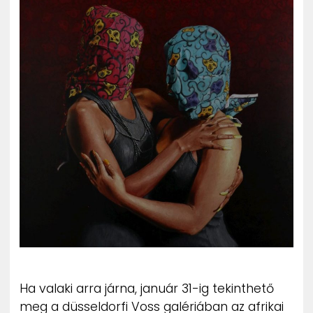
ZENE
MÉDIAAJÁNLAT
IMPRESSZUM
PR-ARCHÍVUM
ADATKEZELÉSI TÁJÉKOZTATÓ
Ha valaki arra járna, január 31-ig tekinthető
meg a düsseldorfi Voss galériában az afrikai