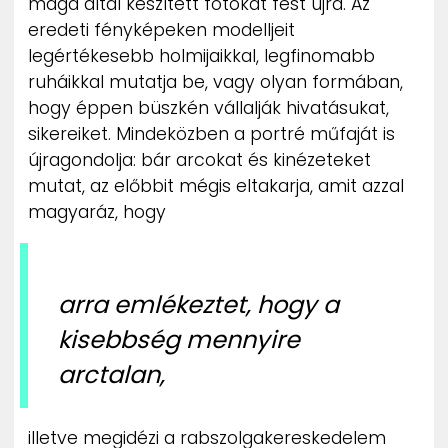
maga által készített fotókat fest újra. Az
eredeti fényképeken modelljeit
legértékesebb holmijaikkal, legfinomabb
ruháikkal mutatja be, vagy olyan formában,
hogy éppen büszkén vállalják hivatásukat,
sikereiket. Mindeközben a portré műfaját is
újragondolja: bár arcokat és kinézeteket
mutat, az előbbit mégis eltakarja, amit azzal
magyaráz, hogy
arra emlékeztet, hogy a
kisebbség mennyire
arctalan,
illetve megidézi a rabszolgakereskedelem