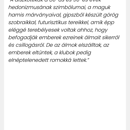
ZENE
hedonizmusának szimbólumai, a maguk
hamis márványaival, gipszből készült görög
MÉDIAAJÁNLAT
szobraikkal, futurisztikus tereikkel, amik épp
IMPRESSZUM
eléggé terebélyesek voltak ahhoz, hogy
PR-ARCHÍVUM
befogadják emberek ezreinek álmait sikerről
ADATKEZELÉSI TÁJÉKOZTATÓ
és csillogásról. De az álmok elszálltak, az
emberek eltűntek, a klubok pedig
elnéptelenedett romokká lettek.”