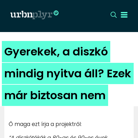
CÍMLAP
Gyerekek, a diszkó
DIZÁJN
mindig nyitva áll? Ezek
DIVAT
már biztosan nem
HIP
KULT
Ő maga ezt írja a projektről:
UTCA
“A diszkótékák a 80-as és 90-es évek