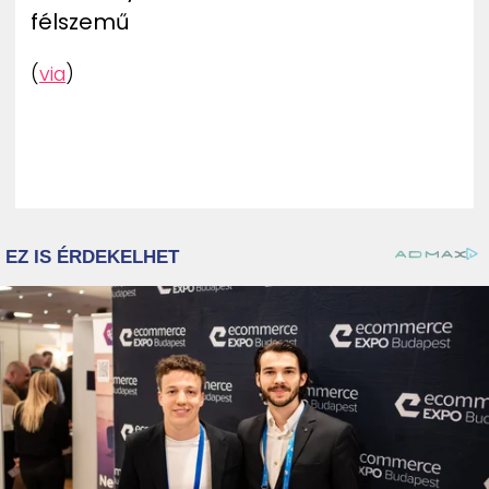
félszemű
(
via
)