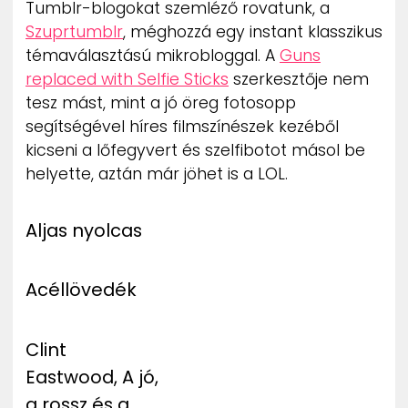
Tumblr-blogokat szemléző rovatunk, a
ZENE
Szuprtumblr
, méghozzá egy instant klasszikus
témaválasztású mikrobloggal. A
Guns
MÉDIAAJÁNLAT
replaced with Selfie Sticks
szerkesztője nem
IMPRESSZUM
PR-ARCHÍVUM
tesz mást, mint a jó öreg fotosopp
ADATKEZELÉSI TÁJÉKOZTATÓ
segítségével híres filmszínészek kezéből
kicseni a lőfegyvert és szelfibotot másol be
helyette, aztán már jöhet is a LOL.
Aljas nyolcas
Acéllövedék
Clint
Eastwood, A jó,
a rossz és a