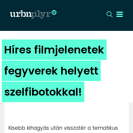
CÍMLAP
Híres filmjelenetek
DIZÁJN
fegyverek helyett
DIVAT
szelfibotokkal!
HIP
KULT
UTCA
Kisebb kihagyás után visszatér a tematikus