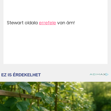
Stewart oldala
errefele
van ám!