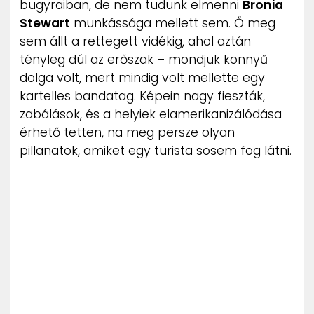
bugyraiban, de nem tudunk elmenni
Bronia
ZENE
Stewart
munkássága mellett sem. Ő meg
sem állt a rettegett vidékig, ahol aztán
MÉDIAAJÁNLAT
tényleg dúl az erőszak – mondjuk könnyű
IMPRESSZUM
PR-ARCHÍVUM
dolga volt, mert mindig volt mellette egy
ADATKEZELÉSI TÁJÉKOZTATÓ
kartelles bandatag. Képein nagy fieszták,
zabálások, és a helyiek elamerikanizálódása
érhető tetten, na meg persze olyan
pillanatok, amiket egy turista sosem fog látni.