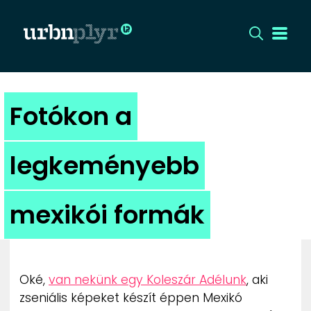
CÍMLAP
Fotókon a
DIZÁJN
legkeményebb
DIVAT
mexikói formák
HIP
KULT
Oké,
van nekünk egy Koleszár Adélunk
, aki
UTCA
zseniális képeket készít éppen Mexikó