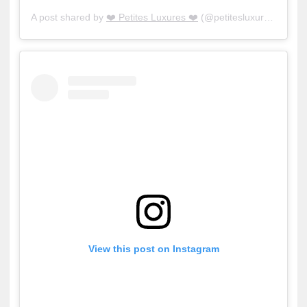
A post shared by
❤️ Petites Luxures ❤️
(@petitesluxures) on
Ja
View this post on Instagram