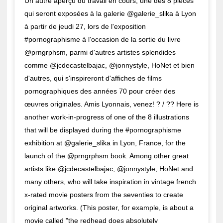
Un autre aperçu du travail en cours, une des 8 pièces
qui seront exposées à la galerie @galerie_slika à Lyon
à partir de jeudi 27, lors de l'exposition
#pornographisme à l'occasion de la sortie du livre
@prngrphsm, parmi d'autres artistes splendides
comme @jcdecastelbajac, @jonnystyle, HoNet et bien
d'autres, qui s'inspireront d'affiches de films
pornographiques des années 70 pour créer des
œuvres originales. Amis Lyonnais, venez! ? / ?? Here is
another work-in-progress of one of the 8 illustrations
that will be displayed during the #pornographisme
exhibition at @galerie_slika in Lyon, France, for the
launch of the @prngrphsm book. Among other great
artists like @jcdecastelbajac, @jonnystyle, HoNet and
many others, who will take inspiration in vintage french
x-rated movie posters from the seventies to create
original artworks. (This poster, for example, is about a
movie called "the redhead does absolutely