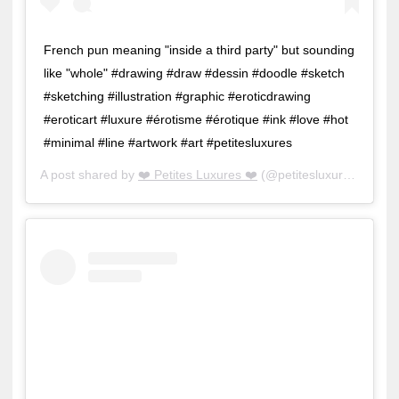
French pun meaning "inside a third party" but sounding
like "whole" #drawing #draw #dessin #doodle #sketch
#sketching #illustration #graphic #eroticdrawing
#eroticart #luxure #érotisme #érotique #ink #love #hot
#minimal #line #artwork #art #petitesluxures
A post shared by
❤️ Petites Luxures ❤️
(@petitesluxures) on
Ju