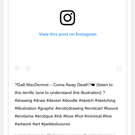
View this post on Instagram
?Galt MacDermot – Come Away Death?❤️ (listen to
this terrific tune to understand this illustration) ?
#drawing #draw #dessin #doodle #sketch #sketching
#illustration #graphic #eroticdrawing #eroticart #luxure
#érotisme #érotique #ink #love #hot #minimal #line
#artwork #art #petitesluxures
A post shared by
❤️ Petites Luxures ❤️
(@petitesluxures) on
Ju