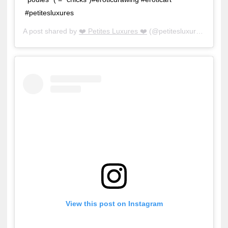
#petitesluxures
A post shared by
❤️ Petites Luxures ❤️
(@petitesluxures) on
Ju
View this post on Instagram