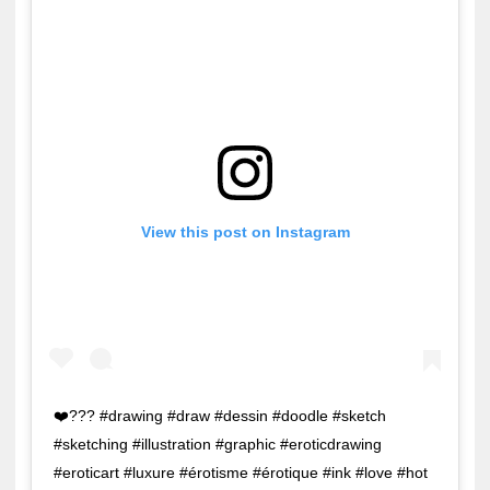
View this post on Instagram
❤️??? #drawing #draw #dessin #doodle #sketch
#sketching #illustration #graphic #eroticdrawing
#eroticart #luxure #érotisme #érotique #ink #love #hot