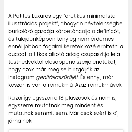
ZENE
A Petites Luxures egy “erotikus minimalista
MÉDIAAJÁNLAT
illusztrációs projekt”, ahogyan névtelenségbe
IMPRESSZUM
burkolózó gazdája körbetáncolja a definícót,
PR-ARCHÍVUM
ADATKEZELÉSI TÁJÉKOZTATÓ
és tulajdonképpen tényleg nem érdemes
ennél jobban fogalmi keretek közé erőltetni a
cuccot: a titkos alkotó addig csupaszítja le a
testnedvektől elcsöppenő szexjeleneteket,
hogy azok már meg se birizgálják az
Instagram
genitáliaszűrőjét
. És ennyi, már
készen is van a remekmű. Azaz remekművek.
Rajzai így egyszerre 18 pluszosok és nem is,
egyszerre mutatnak meg mindent és
mutatnak semmit sem. Már csak ezért is díj
járna neki!