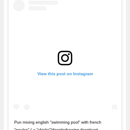
View this post on Instagram
Pun mixing english "swimming pool" with french
"poules" ( = "chicks")#eroticdrawing #eroticart