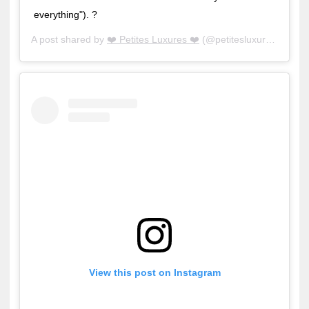
everything"). ?
A post shared by
❤️ Petites Luxures ❤️
(@petitesluxures) on
Oc
View this post on Instagram