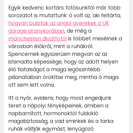
ZENE
Egyik kedvenc kortárs fotósunktól már több
sorozatot is mutattunk: ő volt az, aki feltárta,
MÉDIAAJÁNLAT
hogyan buliztak az angol gyerekek a UK
IMPRESSZUM
garage aranykorában
, de még a
PR-ARCHÍVUM
manchesteri divatfotói
is többet mesélnek a
ADATKEZELÉSI TÁJÉKOZTATÓ
városban élőkről, mint a ruhákról.
Spencernek egyszerűen megvan az az
istenadta képessége, hogy az adott helyen
élő fiatalságot a maga legőszintébb
pillanataiban örökítse meg, mintha ő maga
ott sem lett volna.
Itt a nyár, evidens, hogy most engedjünk
teret a nápolyi fényképeinek, amiben a
napbarnított, hormonoktól fuldokló
magabiztosság, a vad sminkek és a tarka
ruhák váltják egymást, lenyűgöző