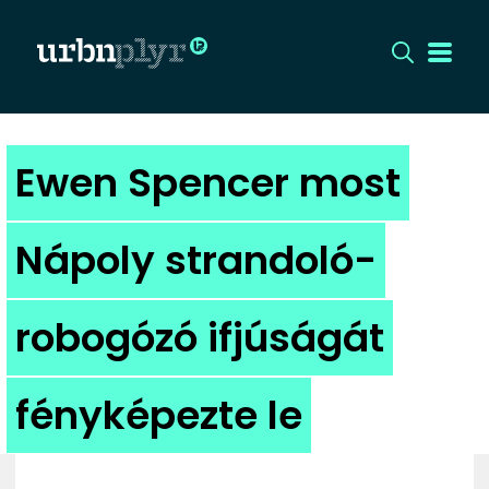
CÍMLAP
Ewen Spencer most
DIZÁJN
Nápoly strandoló-
DIVAT
robogózó ifjúságát
HIP
KULT
fényképezte le
UTCA