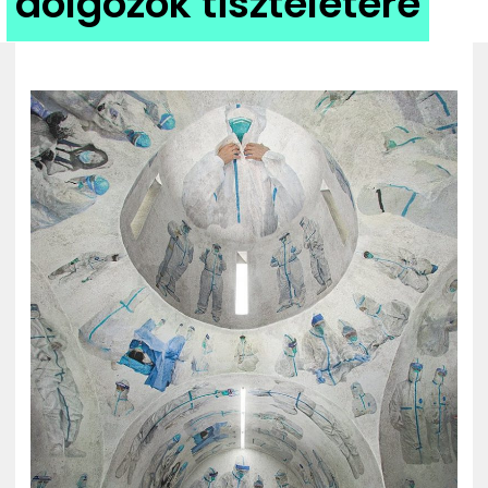
dolgozók tiszteletére
ZENE
MÉDIAAJÁNLAT
IMPRESSZUM
PR-ARCHÍVUM
ADATKEZELÉSI TÁJÉKOZTATÓ