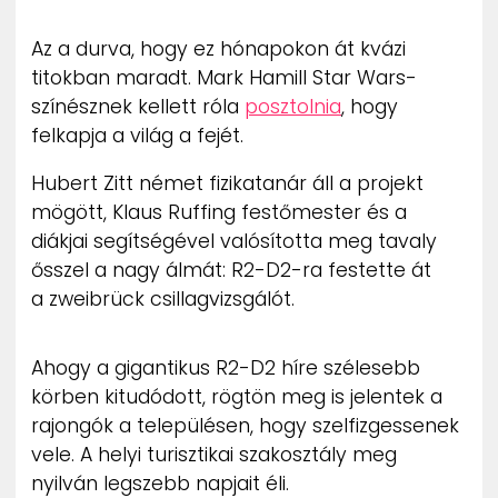
ZENE
Az a durva, hogy ez hónapokon át kvázi
titokban maradt. Mark Hamill Star Wars-
MÉDIAAJÁNLAT
IMPRESSZUM
színésznek kellett róla
posztolnia
, hogy
PR-ARCHÍVUM
felkapja a világ a fejét.
ADATKEZELÉSI TÁJÉKOZTATÓ
Hubert Zitt német fizikatanár áll a projekt
mögött, Klaus Ruffing festőmester és a
diákjai segítségével valósította meg tavaly
ősszel a nagy álmát: R2-D2-ra festette át
a zweibrück csillagvizsgálót.
Ahogy a gigantikus R2-D2 híre szélesebb
körben kitudódott, rögtön meg is jelentek a
rajongók a településen, hogy szelfizgessenek
vele. A helyi turisztikai szakosztály meg
nyilván legszebb napjait éli.