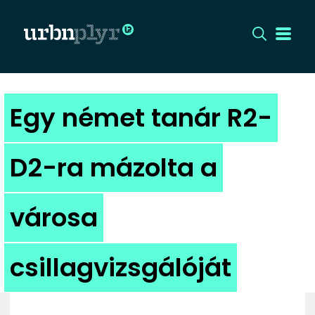
CÍMLAP
Egy német tanár R2-
DIZÁJN
D2-ra mázolta a
DIVAT
városa
HIP
KULT
csillagvizsgálóját
UTCA