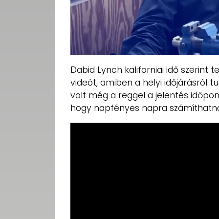
Dabid Lynch kaliforniai idő szerint
videót, amiben a helyi időjárásról t
volt még a reggel a jelentés időp
hogy napfényes napra számíthatna