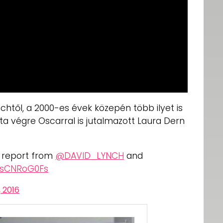
chtől, a 2000-es évek közepén több ilyet is
óta végre Oscarral is jutalmazott Laura Dern
r report from
@DAVID_LYNCH
and
/csCNRoG0Fs
, 2016