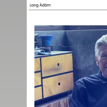
UTCA
Lang Ádám
ZENE
MÉDIAAJÁNLAT
IMPRESSZUM
PR-ARCHÍVUM
ADATKEZELÉSI
TÁJÉKOZTATÓ