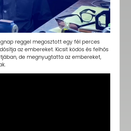
 tegnap reggel megosztott egy fél perces
udósítja az embereket. Kicsit ködös és felhős
ontjában, de megnyugtatta az embereket,
k.