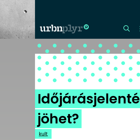
CÍMLAP
DIZÁJN
DIVAT
Időjárásjelenté
HIP
jöhet?
KULT
kult