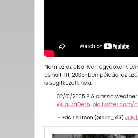
Nem ez az első ilyen egyébként Lyn
csinált. Itt, 2005-ben például az az
is segítkezett neki:
02/01/2005 ? A classic weathe
@LauraDern
.
pic.twitter.com
— Eric Thirteen (@eric_x13)
July 1