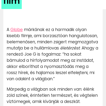
film
ZENE
MÉDIAAJÁNLAT
IMPRESSZUM
PR-ARCHÍVUM
A
Globe
márkának ez a harmadik olyan
ADATKEZELÉSI TÁJÉKOZTATÓ
kisebb filmje, ami borzasztóan hangulatosan,
belemenősen, minden zsigert megmozgatva
mutatja be a hullámlovas
életérzést
. Ahogy a
rendező Joe G is fogalmaz: “ha sokat
bámulod a hírfolyamodat meg az instádat,
akkor elboríthat a nyomasztódás meg a
rossz hírek, és hajlamos leszel elfelejteni, mi
van odakint a világban.”
Márpedig a világban sok minden van: élénk
zöld színek, érintetlen természet, és végtelen
víztömegek, amik kívánják a deszkát.