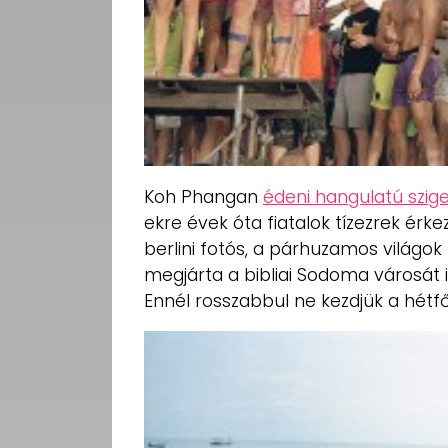
Koh Phangan
édeni hangulatú szig
ekre évek óta fiatalok tízezrek érke
berlini fotós, a párhuzamos világok
megjárta a bibliai Sodoma városát 
Ennél rosszabbul ne kezdjük a hétfő