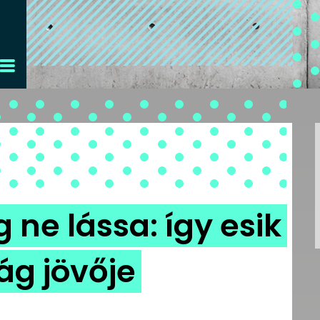
ne lássa: így esik
lág jövője