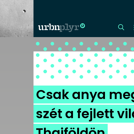
CÍMLAP
DIZÁJN
DIVAT
Csak anya meg 
HIP
szét a fejlett vi
KULT
Thaiföldön