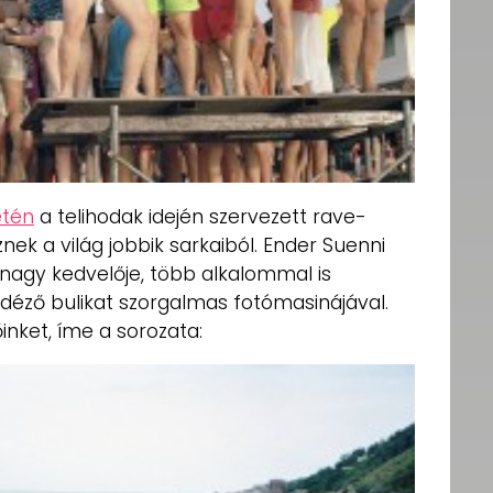
etén
a telihodak idején szervezett rave-
znek a világ jobbik sarkaiból. Ender Suenni
 nagy kedvelője, több alkalommal is
idéző bulikat szorgalmas fotómasinájával.
inket, íme a sorozata: