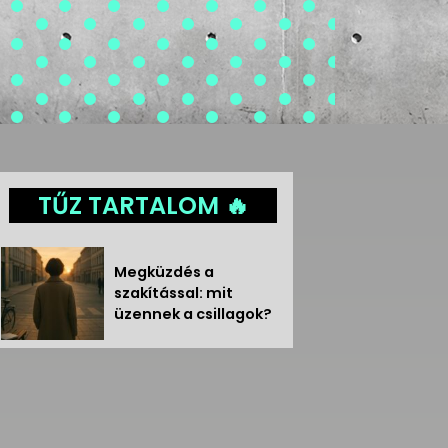
TŰZ TARTALOM 🔥
Megküzdés a
szakítással: mit
üzennek a csillagok?