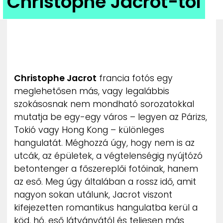
Christophe Jacrot-tól
ZENE
MÉDIAAJÁNLAT
IMPRESSZUM
PR-ARCHÍVUM
ADATKEZELÉSI TÁJÉKOZTATÓ
Christophe Jacrot
francia fotós egy
meglehetősen más, vagy legalábbis
szokásosnak nem mondható sorozatokkal
mutatja be egy-egy város – legyen az Párizs,
Tokió vagy Hong Kong – különleges
hangulatát. Méghozzá úgy, hogy nem is az
utcák, az épületek, a végtelenségig nyújtózó
betontenger a főszereplői fotóinak, hanem
az eső. Meg úgy általában a rossz idő, amit
nagyon sokan utálunk, Jacrot viszont
kifejezetten romantikus hangulatba kerül a
köd, hó, eső látványától és teljesen más