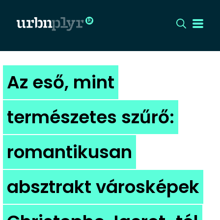
CÍMLAP
Az eső, mint
DIZÁJN
természetes szűrő:
DIVAT
romantikusan
HIP
KULT
absztrakt városképek
UTCA