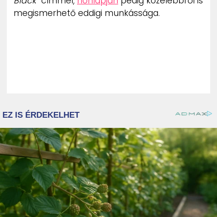
Black”
címmel,
honlapján
pedig közelebbről is
megismerhető eddigi munkássága.