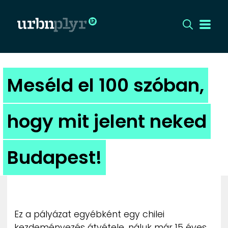
CÍMLAP
Meséld el 100 szóban,
DIZÁJN
hogy mit jelent neked
DIVAT
Budapest!
HIP
KULT
UTCA
Ez a pályázat egyébként egy chilei
kezdeményezés átvétele, náluk már 15 éves