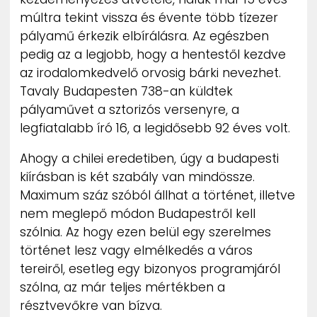
ZENE
múltra tekint vissza és évente több tízezer
pályamű érkezik elbírálásra. Az egészben
MÉDIAAJÁNLAT
pedig az a legjobb, hogy a hentestől kezdve
IMPRESSZUM
az irodalomkedvelő orvosig bárki nevezhet.
PR-ARCHÍVUM
Tavaly Budapesten 738-an küldtek
ADATKEZELÉSI TÁJÉKOZTATÓ
pályaművet a sztorizós versenyre, a
legfiatalabb író 16, a legidősebb 92 éves volt.
Ahogy a chilei eredetiben, úgy a budapesti
kiírásban is két szabály van mindössze.
Maximum száz szóból állhat a történet, illetve
nem meglepő módon Budapestről kell
szólnia. Az hogy ezen belül egy szerelmes
történet lesz vagy elmélkedés a város
tereiről, esetleg egy bizonyos programjáról
szólna, az már teljes mértékben a
résztvevőkre van bízva.