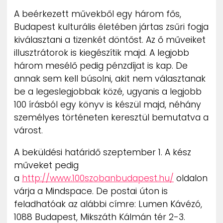
A beérkezett művekből egy három fős,
Budapest kulturális életében jártas zsűri fogja
kiválasztani a tizenkét döntőst. Az ő műveiket
illusztrátorok is kiegészítik majd. A legjobb
három mesélő pedig pénzdíjat is kap. De
annak sem kell búsolni, akit nem választanak
be a legeslegjobbak közé, ugyanis a legjobb
100 írásból egy könyv is készül majd, néhány
személyes történeten keresztül bemutatva a
várost.
A beküldési határidő szeptember 1. A kész
műveket pedig
a
http://www.100szobanbudapest.hu/
oldalon
várja a Mindspace. De postai úton is
feladhatóak az alábbi címre: Lumen Kávézó,
1088 Budapest, Mikszáth Kálmán tér 2-3.