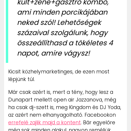
kult+zene+gasztró kombó,
ami minden porcikájában
neked szól! Lehetőségek
százaival szolgálunk, hogy
összeállíthasd a tökéletes 4
napot, amire vágysz!
Kicsit közhelymarketinges, de ezen most
lépjünk túl.
Már csak azért is, mert a tény, hogy lesz a
Dunapart mellett open air Jazzanova, még
ha csak dj-szett is, meg Kingdom és DJ Yoda,
az azért nem elhanyagolható. Facebookon
errefelé zajlik majd a kontent
. Bár egyelőre
még sok minden alakul, nagyon reméljük,