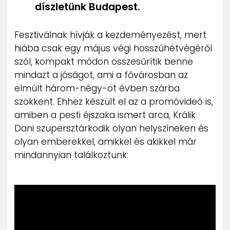
díszletünk Budapest.
Fesztiválnak hívják a kezdeményezést, mert
hiába csak egy május végi hosszúhétvégéről
szól, kompakt módon összesűrítik benne
mindazt a jóságot, ami a fővárosban az
elmúlt három-négy-öt évben szárba
szökkent. Ehhez készült el az a promóvideó is,
amiben a pesti éjszaka ismert arca, Králik
Dani szupersztárkodik olyan helyszíneken és
olyan emberekkel, amikkel és akikkel már
mindannyian találkoztunk: