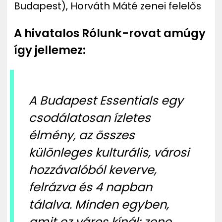
Budapest), Horváth Máté zenei felelős
A hivatalos Rólunk-rovat amúgy
így jellemez:
A Budapest Essentials egy
csodálatosan ízletes
élmény, az összes
különleges kulturális, városi
hozzávalóból keverve,
felrázva és 4 napban
tálalva. Minden egyben,
amit ez város kínál: zene,