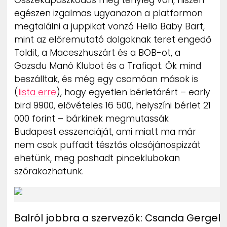
Összekapaszkodás meg tényleg van, hiszen
egészen izgalmas ugyanazon a platformon
megtalálni a juppikat vonzó Hello Baby Bart,
mint az előremutató dolgoknak teret engedő
Toldit, a Maceszhuszárt és a BOB-ot, a
Gozsdu Manó Klubot és a Trafiqot. Ők mind
beszálltak, és még egy csomóan mások is
(
lista erre
), hogy egyetlen bérletárért – early
bird 9900, elővételes 16 500, helyszíni bérlet 21
000 forint – bárkinek megmutassák
Budapest esszenciáját, ami miatt ma már
nem csak puffadt tésztás olcsójánospizzát
ehetünk, meg poshadt pinceklubokan
szórakozhatunk.
Balról jobbra a szervezők: Csanda Gergely