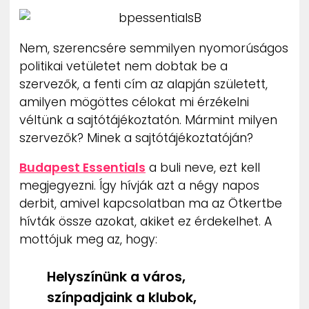
ZENE
Nem, szerencsére semmilyen nyomorúságos
MÉDIAAJÁNLAT
IMPRESSZUM
politikai vetületet nem dobtak be a
PR-ARCHÍVUM
szervezők, a fenti cím az alapján született,
ADATKEZELÉSI TÁJÉKOZTATÓ
amilyen mögöttes célokat mi érzékelni
véltünk a sajtótájékoztatón. Mármint milyen
szervezők? Minek a sajtótájékoztatóján?
Budapest Essentials
a buli neve, ezt kell
megjegyezni. Így hívják azt a négy napos
derbit, amivel kapcsolatban ma az Ötkertbe
hívták össze azokat, akiket ez érdekelhet. A
mottójuk meg az, hogy:
Helyszínünk a város,
színpadjaink a klubok,