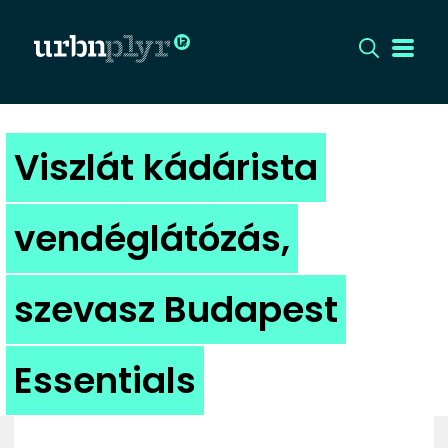
CÍMLAP
Viszlát kádárista
DIZÁJN
vendéglátózás,
DIVAT
szevasz Budapest
HIP
KULT
Essentials
UTCA