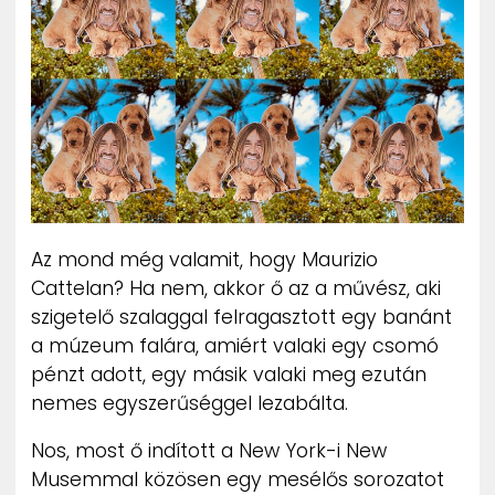
ZENE
MÉDIAAJÁNLAT
IMPRESSZUM
PR-ARCHÍVUM
ADATKEZELÉSI TÁJÉKOZTATÓ
Az mond még valamit, hogy Maurizio
Cattelan? Ha nem, akkor ő az a művész, aki
szigetelő szalaggal felragasztott egy banánt
a múzeum falára, amiért valaki egy csomó
pénzt adott, egy másik valaki meg ezután
nemes egyszerűséggel lezabálta.
Nos, most ő indított a New York-i New
Musemmal közösen egy mesélős sorozatot