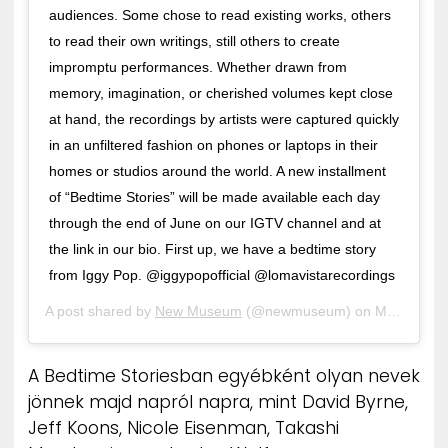
audiences. Some chose to read existing works, others
to read their own writings, still others to create
impromptu performances. Whether drawn from
memory, imagination, or cherished volumes kept close
at hand, the recordings by artists were captured quickly
in an unfiltered fashion on phones or laptops in their
homes or studios around the world. A new installment
of “Bedtime Stories” will be made available each day
through the end of June on our IGTV channel and at
the link in our bio. First up, we have a bedtime story
from Iggy Pop. @iggypopofficial @lomavistarecordings
A post shared by
New Museum
(@newmuseum) on
May 14, 2020 at 10:10am PDT
A Bedtime Storiesban egyébként olyan nevek
jönnek majd napról napra, mint David Byrne,
Jeff Koons, Nicole Eisenman, Takashi