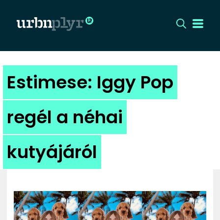
CÍMLAP
Estimese: Iggy Pop
DIZÁJN
regél a néhai
DIVAT
kutyájáról
HIP
KULT
UTCA