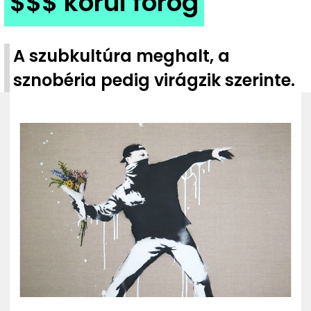
$$$ körül forog
ZENE
MÉDIAAJÁNLAT
A szubkultúra meghalt, a
IMPRESSZUM
PR-ARCHÍVUM
sznobéria pedig virágzik szerinte.
ADATKEZELÉSI TÁJÉKOZTATÓ