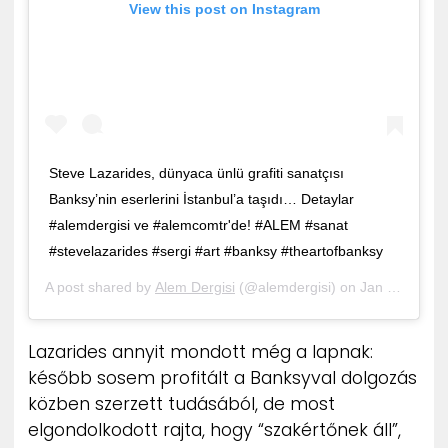
View this post on Instagram
Steve Lazarides, dünyaca ünlü grafiti sanatçısı
Banksy’nin eserlerini İstanbul’a taşıdı… Detaylar
#alemdergisi ve #alemcomtr'de! #ALEM #sanat
#stevelazarides #sergi #art #banksy #theartofbanksy
A post shared by
Alem Dergisi
(@alemdergisi) on
Jan 26, 2016 at 1:23am PST
Lazarides annyit mondott még a lapnak:
később sosem profitált a Banksyval dolgozás
közben szerzett tudásából, de most
elgondolkodott rajta, hogy “szakértőnek áll”,