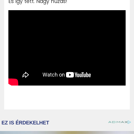
És így tett. Nagy húzás!