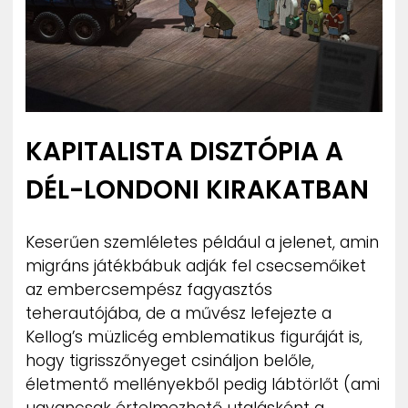
KAPITALISTA DISZTÓPIA A
DÉL-LONDONI KIRAKATBAN
Keserűen szemléletes például a jelenet, amin
migráns játékbábuk adják fel csecsemőiket
az embercsempész fagyasztós
teherautójába, de a művész lefejezte a
Kellog’s müzlicég emblematikus figuráját is,
hogy tigrisszőnyeget csináljon belőle,
életmentő mellényekből pedig lábtörlőt (ami