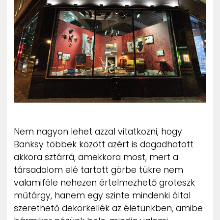
ZENE
MÉDIAAJÁNLAT
IMPRESSZUM
PR-ARCHÍVUM
ADATKEZELÉSI TÁJÉKOZTATÓ
Nem nagyon lehet azzal vitatkozni, hogy
Banksy többek között azért is dagadhatott
akkora sztárrá, amekkora most, mert a
társadalom elé tartott görbe tükre nem
valamiféle nehezen értelmezhető groteszk
műtárgy, hanem egy szinte mindenki által
szerethető dekorkellék az életünkben, amibe