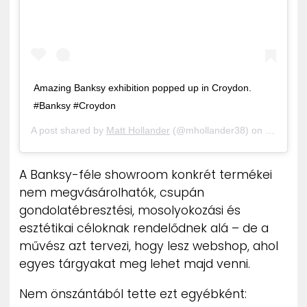
Amazing Banksy exhibition popped up in Croydon.
#Banksy #Croydon
A post shared by
Matt Hollander
(@mhollander38) on
Oct 1, 2
A Banksy-féle showroom konkrét termékei
nem megvásárolhatók, csupán
gondolatébresztési, mosolyokozási és
esztétikai céloknak rendelődnek alá – de a
művész azt tervezi, hogy lesz webshop, ahol
egyes tárgyakat meg lehet majd venni.
Nem önszántából tette ezt egyébként: