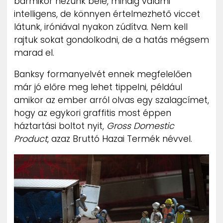
bármikor nézünk bele, mindig valami
intelligens, de könnyen értelmezhető viccet
látunk, iróniával nyakon zúdítva. Nem kell
rajtuk sokat gondolkodni, de a hatás mégsem
marad el.
Banksy formanyelvét ennek megfelelően
már jó előre meg lehet tippelni, például
amikor az ember arról olvas egy szalagcímet,
hogy az egykori graffitis most éppen
háztartási boltot nyit,
Gross Domestic
Product
, azaz Bruttó Hazai Termék névvel.