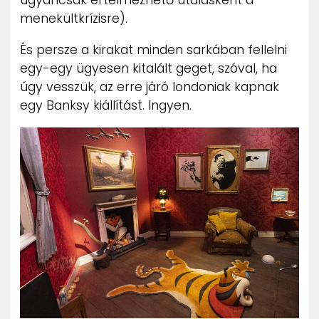
ugyancsak értelmezhető utalásként a
menekültkrízisre).
És persze a kirakat minden sarkában fellelni
egy-egy ügyesen kitalált geget, szóval, ha
úgy vesszük, az erre járó londoniak kapnak
egy Banksy kiállítást. Ingyen.