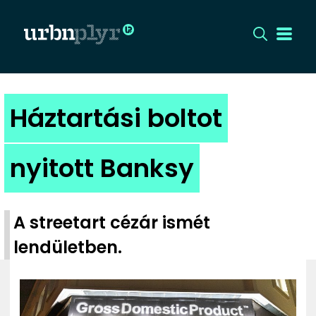
CÍMLAP
Háztartási boltot
DIZÁJN
nyitott Banksy
DIVAT
HIP
A streetart cézár ismét
lendületben.
KULT
UTCA