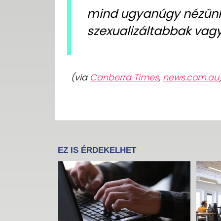
mind ugyanúgy nézünk 
szexualizáltabbak vagy
(via
Canberra Times
,
news.com.au