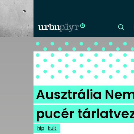
CÍMLAP
DIZÁJN
DIVAT
Ausztrália Nem
HIP
pucér tárlatve
KULT
hip
kult