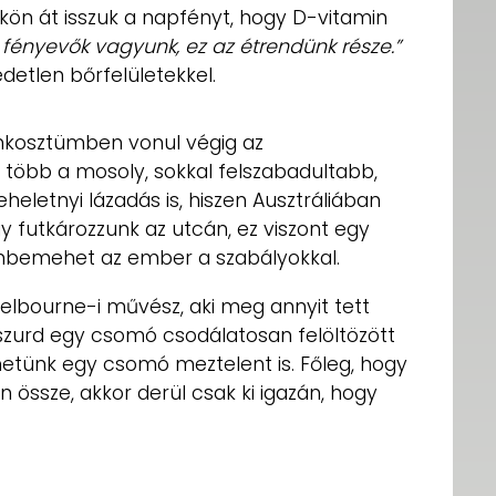
nkön át isszuk a napfényt, hogy D-vitamin
 fényevők vagyunk, ez az étrendünk része.”
detlen bőrfelületekkel.
mkosztümben vonul végig az
y több a mosoly, sokkal felszabadultabb,
eletnyi lázadás is, hiszen Ausztráliában
 futkározzunk az utcán, ez viszont egy
szembemehet az ember a szabályokkal.
elbourne-i művész, aki meg annyit tett
szurd egy csomó csodálatosan felöltözött
hetünk egy csomó meztelent is. Főleg, hogy
össze, akkor derül csak ki igazán, hogy