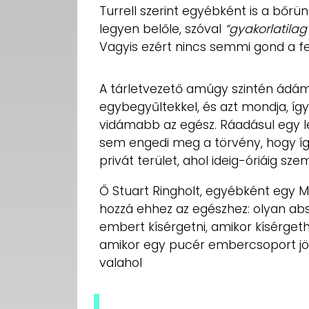
Turrell szerint egyébként is a bőrü
legyen belőle, szóval
“gyakorlatilag
Vagyis ezért nincs semmi gond a fe
A tárletvezető amúgy szintén ádá
egybegyűltekkel, és azt mondja, íg
vidámabb az egész. Ráadásul egy leh
sem engedi meg a törvény, hogy így
privát terület, ahol ideig-óriáig 
Ő Stuart Ringholt, egyébként egy M
hozzá ehhez az egészhez: olyan ab
embert kísérgetni, amikor kísérget
amikor egy pucér embercsoport jön 
valahol