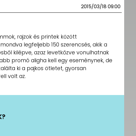
2015/03/18 09:00
mmok, rajzok és printek között
mondva legfeljebb 150 szerencsés, akik a
ésből kilépve, azaz levetkőzve vonulhatnak
zabb promó aligha kell egy eseménynek, de
alálta ki a pajkos ötletet, gyorsan
l volt az.
K?