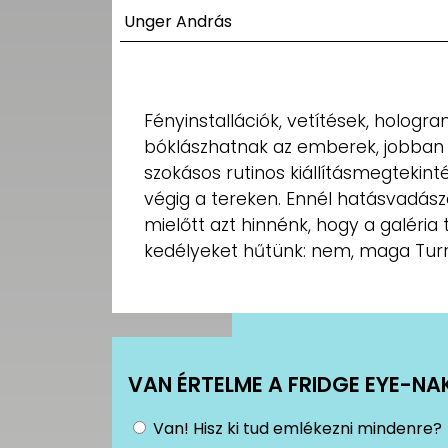
UTCA
Unger András
ZENE
MÉDIAAJÁNLAT
Fényinstallációk, vetítések, hologra
IMPRESSZUM
bóklászhatnak az emberek, jobban 
PR-ARCHÍVUM
ADATKEZELÉSI
szokásos rutinos kiállításmegtekint
TÁJÉKOZTATÓ
végig a tereken. Ennél hatásvadás
mielőtt azt hinnénk, hogy a galéria t
kedélyeket hűtünk: nem, maga Turrel
VAN ÉRTELME A FRIDGE EYE-NA
Van! Hisz ki tud emlékezni mindenre?