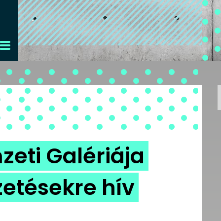
zeti Galériája
zetésekre hív