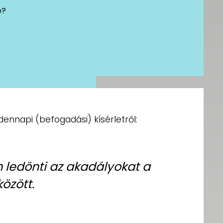
e?
nnapi (befogadási) kísérletről:
 ledönti az akadályokat a
özött.