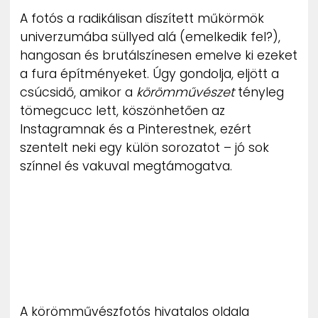
ZENE
A fotós a radikálisan díszített műkörmök
univerzumába süllyed alá (emelkedik fel?),
MÉDIAAJÁNLAT
hangosan és brutálszínesen emelve ki ezeket
IMPRESSZUM
a fura építményeket. Úgy gondolja, eljött a
PR-ARCHÍVUM
csúcsidő, amikor a
körömművészet
tényleg
ADATKEZELÉSI TÁJÉKOZTATÓ
tömegcucc lett, köszönhetően az
Instagramnak és a Pinterestnek, ezért
szentelt neki egy külön sorozatot – jó sok
színnel és vakuval megtámogatva.
A körömművészfotós hivatalos oldala