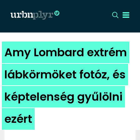
CÍMLAP
Amy Lombard extrém
DIZÁJN
lábkörmöket fotóz, és
DIVAT
képtelenség gyűlölni
HIP
KULT
ezért
UTCA