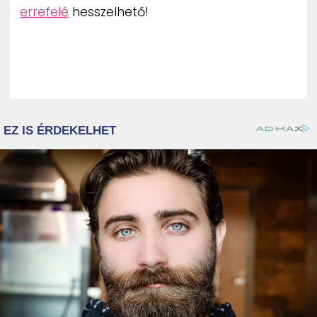
errefelé
hesszelhető!