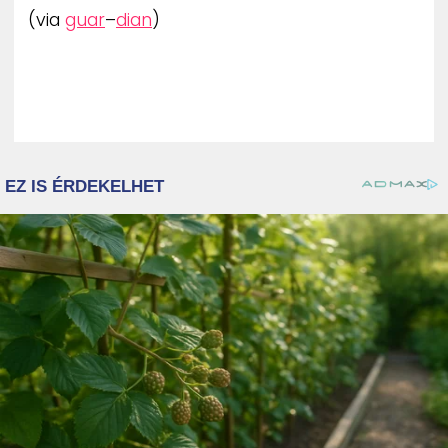
(via
guar
–
dian
)