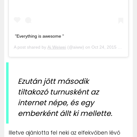
"Everything is awesome "
A post shared by
Ai Weiwei
(@aiww) on
Oct 24, 2015 at 3:22pm PDT
Ezután jött második
tiltakozó turnusként az
internet népe, és egy
emberként állt ki mellette.
Illetve ajánlotta fel neki az elfekvőben lévő