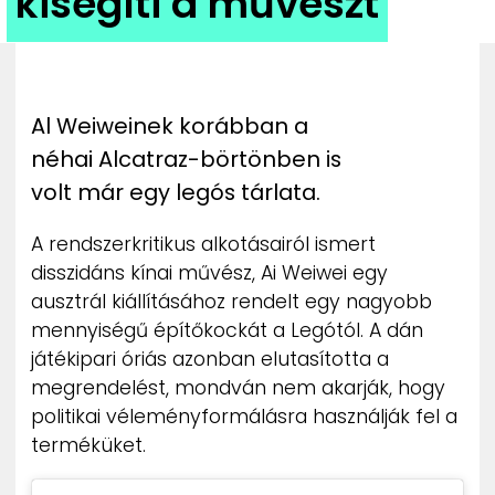
kisegíti a művészt
ZENE
MÉDIAAJÁNLAT
IMPRESSZUM
PR-ARCHÍVUM
Al Weiweinek korábban a
ADATKEZELÉSI TÁJÉKOZTATÓ
néhai Alcatraz-börtönben is
volt már egy legós tárlata.
A rendszerkritikus alkotásairól ismert
disszidáns kínai művész, Ai Weiwei egy
ausztrál kiállításához rendelt egy nagyobb
mennyiségű építőkockát a Legótól. A dán
játékipari óriás azonban elutasította a
megrendelést, mondván nem akarják, hogy
politikai véleményformálásra használják fel a
terméküket.