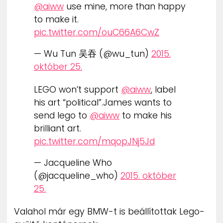
@aiww
use mine, more than happy
to make it.
pic.twitter.com/ouC66A6CwZ
— Wu Tun 吴吞 (@wu_tun)
2015.
október 25.
LEGO won’t support
@aiww
, label
his art “political”.James wants to
send lego to
@aiww
to make his
brilliant art.
pic.twitter.com/mqopJNj5Jd
— Jacqueline Who
(@jacqueline_who)
2015. október
25.
Valahol már egy BMW-t is beállítottak Lego-