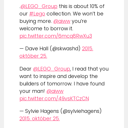
.
@LEGO_Group
this is about 10% of
our
#Lego
collection. We won’t be
buying more.
@aiww
you’re
welcome to borrow it.
pic.twitter.com/6mcq8RwXu3
— Dave Hall (@skwashd)
2015.
október 25.
Dear
@LEGO_Group
, I read that you
want to inspire and develop the
builders of tomorrow. I have found
your man!
@aiww
pic.twitter.com/49vsKTCzCN
— Sylvie Hagens (@sylviehagens)
2015. október 25.