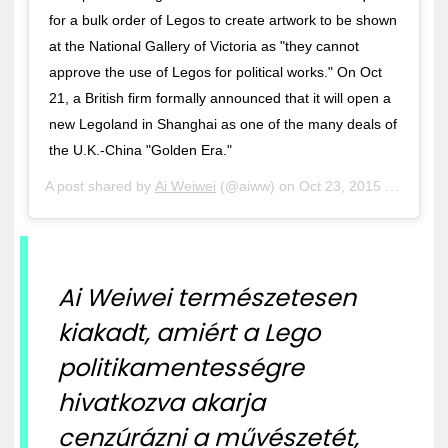
for a bulk order of Legos to create artwork to be shown
at the National Gallery of Victoria as "they cannot
approve the use of Legos for political works." On Oct
21, a British firm formally announced that it will open a
new Legoland in Shanghai as one of the many deals of
the U.K.-China "Golden Era."
A post shared by
Ai Weiwei
(@aiww) on
Oct 23, 2015 at 6:04am PDT
Ai Weiwei természetesen
kiakadt, amiért a Lego
politikamentességre
hivatkozva akarja
cenzúrázni a művészetét,