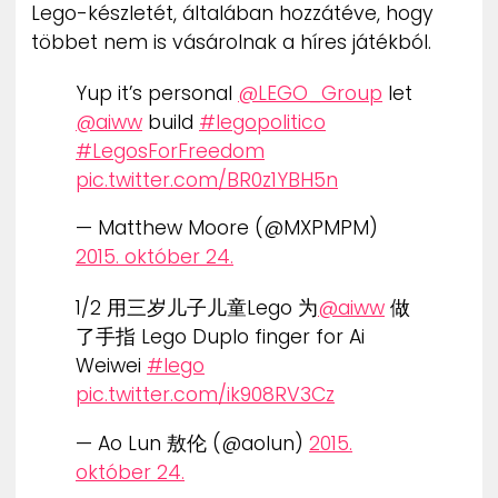
Lego-készletét, általában hozzátéve, hogy
többet nem is vásárolnak a híres játékból.
Yup it’s personal
@LEGO_Group
let
@aiww
build
#legopolitico
#LegosForFreedom
pic.twitter.com/BR0z1YBH5n
— Matthew Moore (@MXPMPM)
2015. október 24.
1/2 用三岁儿子儿童Lego 为
@aiww
做
了手指 Lego Duplo finger for Ai
Weiwei
#lego
pic.twitter.com/ik908RV3Cz
— Ao Lun 敖伦 (@aolun)
2015.
október 24.