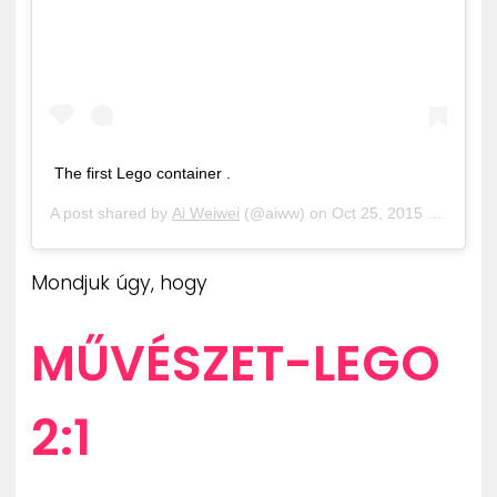
The first Lego container .
A post shared by
Ai Weiwei
(@aiww) on
Oct 25, 2015 at 11:04pm PDT
Mondjuk úgy, hogy
MŰVÉSZET-LEGO
2:1