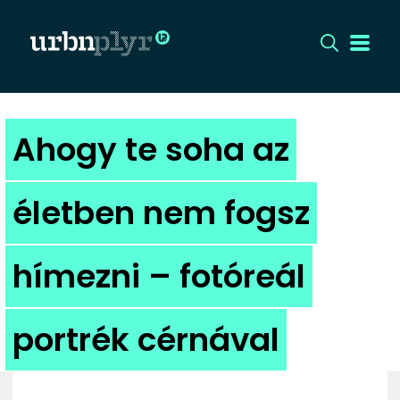
CÍMLAP
Ahogy te soha az
DIZÁJN
életben nem fogsz
DIVAT
hímezni – fotóreál
HIP
KULT
portrék cérnával
UTCA