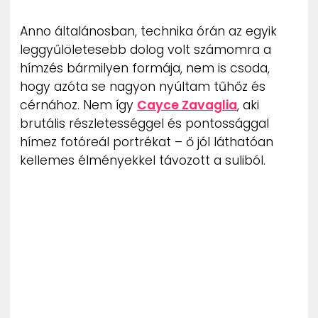
ZENE
Anno általánosban, technika órán az egyik
leggyűlöletesebb dolog volt számomra a
MÉDIAAJÁNLAT
IMPRESSZUM
hímzés bármilyen formája, nem is csoda,
PR-ARCHÍVUM
hogy azóta se nagyon nyúltam tűhőz és
ADATKEZELÉSI TÁJÉKOZTATÓ
cérnához. Nem így
Cayce Zavaglia
, aki
brutális részletességgel és pontossággal
hímez fotóreál portrékat – ő jól láthatóan
kellemes élményekkel távozott a suliból.