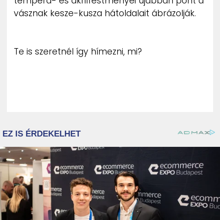
tempera- és akrilfestményei újabban pont a
vásznak kesze-kusza hátoldalait ábrázolják.
Te is szeretnél így hímezni, mi?