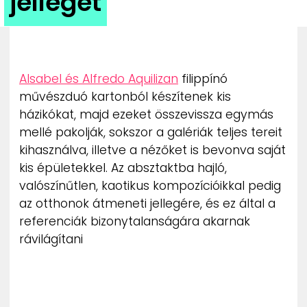
jellegét
ZENE
MÉDIAAJÁNLAT
IMPRESSZUM
PR-ARCHÍVUM
AIsabel és Alfredo Aquilizan
filippínó
ADATKEZELÉSI TÁJÉKOZTATÓ
művészduó kartonból készítenek kis
házikókat, majd ezeket összevissza egymás
mellé pakolják, sokszor a galériák teljes tereit
kihasználva, illetve a nézőket is bevonva saját
kis épületekkel. Az absztaktba hajló,
valószínűtlen, kaotikus kompozícióikkal pedig
az otthonok átmeneti jellegére, és ez által a
referenciák bizonytalanságára akarnak
rávilágítani