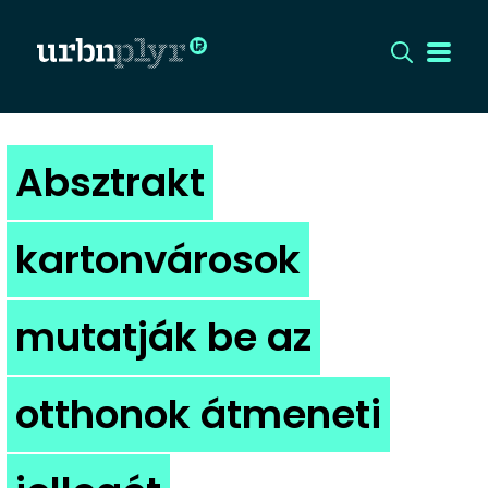
CÍMLAP
Absztrakt
DIZÁJN
kartonvárosok
DIVAT
mutatják be az
HIP
KULT
otthonok átmeneti
UTCA