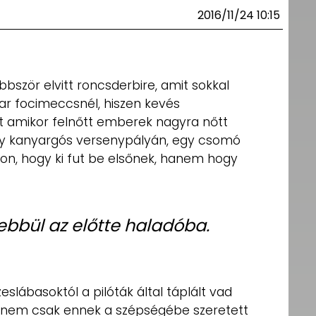
2016/11/24 10:15
ször elvitt roncsderbire, amit sokkal
r focimeccsnél, hiszen kevés
t amikor felnőtt emberek nagyra nőtt
y kanyargós versenypályán, egy csomó
on, hogy ki fut be elsőnek, hanem hogy
ebbül az előtte haladóba.
zeslábasoktól a pilóták által táplált vad
 nem csak ennek a szépségébe szeretett