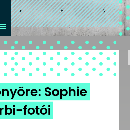
önyöre: Sophie
bi-fotói