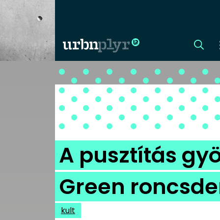
CÍMLAP
DIZÁJN
DIVAT
A pusztítás gy
HIP
Green roncsder
KULT
kult