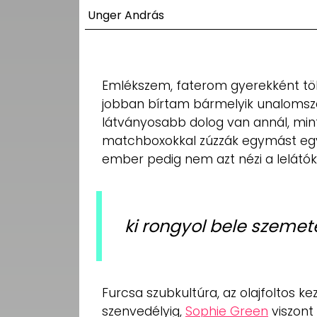
UTCA
Unger András
ZENE
MÉDIAAJÁNLAT
Emlékszem, faterom gyerekként több
IMPRESSZUM
jobban bírtam bármelyik unalomsza
PR-ARCHÍVUM
ADATKEZELÉSI
látványosabb dolog van annál, min
TÁJÉKOZTATÓ
matchboxokkal zúzzák egymást eg
ember pedig nem azt nézi a lelátók
ki rongyol bele szemet
Furcsa szubkultúra, az olajfoltos ke
szenvedélyig,
Sophie Green
viszont