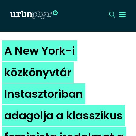
CÍMLAP
A New York-i
DIZÁJN
közkönyvtár
DIVAT
Instasztoriban
HIP
KULT
adagolja a klasszikus
UTCA