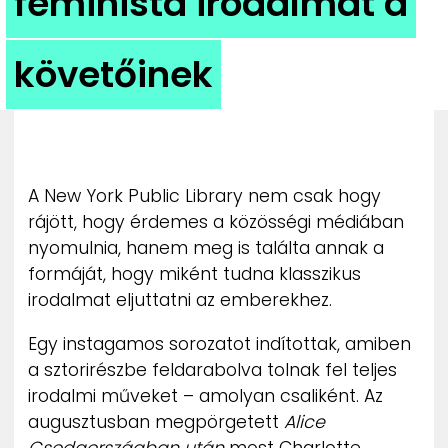
feminista irodalmat a
ZENE
követőinek
MÉDIAAJÁNLAT
IMPRESSZUM
PR-ARCHÍVUM
ADATKEZELÉSI TÁJÉKOZTATÓ
A New York Public Library nem csak hogy
rájött, hogy érdemes a közösségi médiában
nyomulnia, hanem meg is találta annak a
formáját, hogy miként tudna klasszikus
irodalmat eljuttatni az emberekhez.
Egy instagamos sorozatot indítottak, amiben
a sztorirészbe feldarabolva tolnak fel teljes
irodalmi műveket – amolyan csaliként. Az
augusztusban megpörgetett
Alice
Csodaországban után
most Charlotte