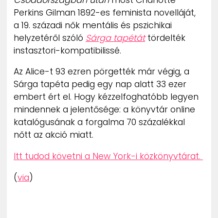
Perkins Gilman 1892-es feminista novelláját,
a 19. századi nők mentális és pszichikai
helyzetéről szóló
Sárga tapétát
tördelték
instasztori-kompatibilissé.
Az Alice-t 93 ezren pörgették már végig, a
Sárga tapéta pedig egy nap alatt 33 ezer
embert ért el. Hogy kézzelfoghatóbb legyen
mindennek a jelentősége: a könyvtár online
katalógusának a forgalma 70 százalékkal
nőtt az akció miatt.
Itt tudod követni a New York-i közkönyvtárat.
(
via
)