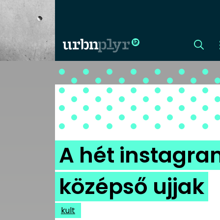
CÍMLAP
DIZÁJN
DIVAT
A hét instagr
HIP
középső ujjak
KULT
kult