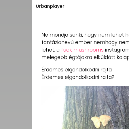
UTCA
Urbanplayer
ZENE
MÉDIAAJÁNLAT
Ne mondja senki, hogy nem lehet h
IMPRESSZUM
fantázianevű ember nemhogy nem m
PR-ARCHÍVUM
ADATKEZELÉSI
lehet: a
fuck mushrooms
instagram
TÁJÉKOZTATÓ
melegebb égtájakra elküldött kalap
Érdemes elgondolkodni rajta.
Érdemes elgondolkodni rajta?