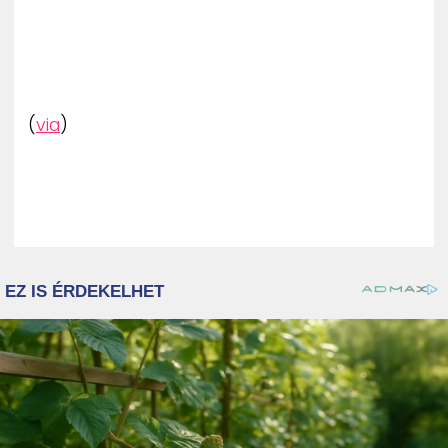
(
via
)