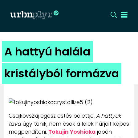
CÍMLAP
A hattyú halála
DIZÁJN
kristályból formázva
DIVAT
HIP
KULT
Csajkovszkij egész estés balettje,
A hattyúk
tava
úgy tűnik, nem csak a lélek húrjait képes
UTCA
megpendíteni.
Tokujin Yoshioka
japán