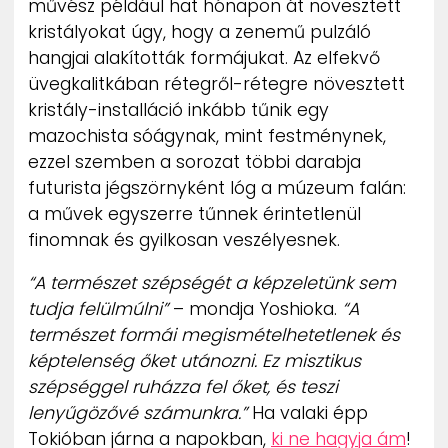
művész például hat hónapon át növesztett
ZENE
kristályokat úgy, hogy a zenemű pulzáló
hangjai alakították formájukat. Az elfekvő
MÉDIAAJÁNLAT
üvegkalitkában rétegről-rétegre növesztett
IMPRESSZUM
kristály-installáció inkább tűnik egy
PR-ARCHÍVUM
ADATKEZELÉSI TÁJÉKOZTATÓ
mazochista sóágynak, mint festménynek,
ezzel szemben a sorozat többi darabja
futurista jégszörnyként lóg a múzeum falán:
a művek egyszerre tűnnek érintetlenül
finomnak és gyilkosan veszélyesnek.
“A természet szépségét a képzeletünk sem
tudja felülmúlni”
– mondja Yoshioka.
“A
természet formái megismételhetetlenek és
képtelenség őket utánozni. Ez misztikus
szépséggel ruházza fel őket, és teszi
lenyűgözővé számunkra.”
Ha valaki épp
Tokióban járna a napokban,
ki ne hagyja ám
!