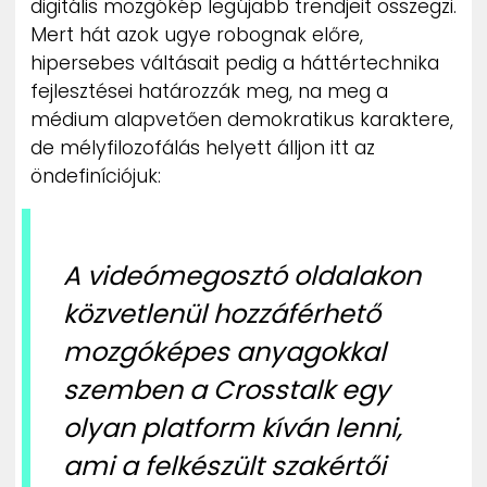
digitális mozgókép legújabb trendjeit összegzi.
ZENE
Mert hát azok ugye robognak előre,
hipersebes váltásait pedig a háttértechnika
MÉDIAAJÁNLAT
fejlesztései határozzák meg, na meg a
IMPRESSZUM
médium alapvetően demokratikus karaktere,
PR-ARCHÍVUM
ADATKEZELÉSI TÁJÉKOZTATÓ
de mélyfilozofálás helyett álljon itt az
öndefiníciójuk:
A videómegosztó oldalakon
közvetlenül hozzáférhető
mozgóképes anyagokkal
szemben a Crosstalk egy
olyan platform kíván lenni,
ami a felkészült szakértői