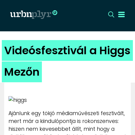
CÍMLAP
Videósfesztivál a Higgs
DIZÁJN
Mezőn
DIVAT
HIP
KULT
Ajánlunk egy tökjó médiaművészeti fesztivált,
mert már a kiindulópontja is rokonszenves:
UTCA
hiszen nem kevesebbet állít, mint hogy a