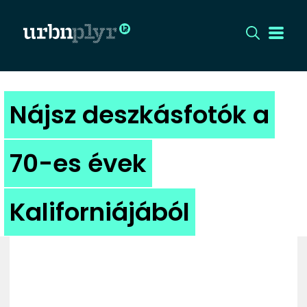
CÍMLAP
Nájsz deszkásfotók a
DIZÁJN
70-es évek
DIVAT
Kaliforniájából
HIP
KULT
UTCA