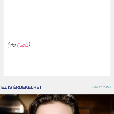
ZENE
MÉDIAAJÁNLAT
IMPRESSZUM
PR-ARCHÍVUM
ADATKEZELÉSI TÁJÉKOZTATÓ
(via
Fubiz
)