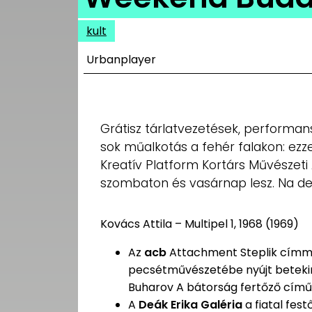
UTCA
kult
ZENE
Urbanplayer
MÉDIAAJÁNLAT
IMPRESSZUM
PR-ARCHÍVUM
ADATKEZELÉSI
Grátisz tárlatvezetések, performan
TÁJÉKOZTATÓ
sok műalkotás a fehér falakon: ezze
Kreatív Platform Kortárs Művészet
szombaton és vasárnap lesz. Na de
Kovács Attila – Multipel 1, 1968 (1969)
Az
acb
Attachment Steplik címme
pecsétművészetébe nyújt betekint
Buharov A bátorság fertőző című, 
A
Deák Erika Galéria
a fiatal fes