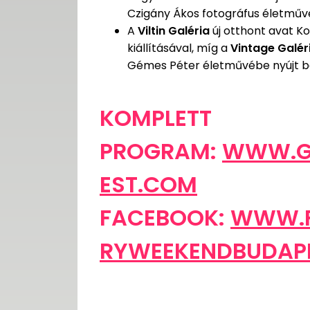
Czigány Ákos fotográfus életművé
A
Viltin Galéria
új otthont avat K
kiállításával, míg a
Vintage Galér
Gémes Péter életművébe nyújt be
KOMPLETT
PROGRAM:
WWW.G
EST.COM
FACEBOOK:
WWW.F
RYWEEKENDBUDAP