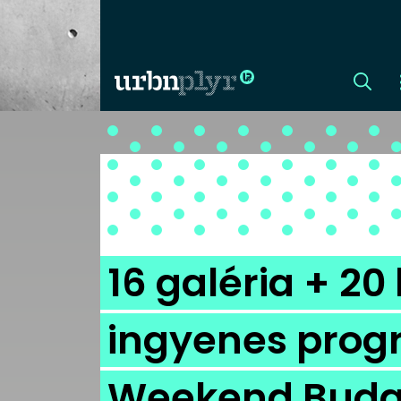
CÍMLAP
DIZÁJN
DIVAT
16 galéria + 20 
HIP
ingyenes prog
KULT
Weekend Buda