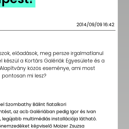
2014/09/09 16:42
szok, előadások, meg persze irgalmatlanul
l készül a
Kortárs Galériák Egyesülete és a
i Alapítvány közös eseménye, ami most
 pontosan mi lesz?
l Szombathy Bálint fiatalkori
ést, az acb Galériában pedig Igor és Ivan
legújabb multimédiás installációja látható.
tőnemzedéket képviselő Moizer Zsuzsa