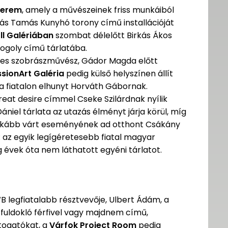
terem
, amely a művészeinek friss munkáiból
ás Tamás Kunyhó torony című installációját
ll Galériában
szombat délelőtt Birkás Ákos
ogoly című tárlatába.
ves szobrászművész, Gádor Magda előtt
ssionArt Galéria
pedig külső helyszínen állít
 fiatalon elhunyt Horváth Gábornak.
reat desire címmel Cseke Szilárdnak nyílik
niel tárlata az utazás élményt járja körül, míg
nkább várt eseményének ad otthont Csákány
: az egyik legígéretesebb fiatal magyar
évek óta nem láthatott egyéni tárlatot.
WB legfiatalabb résztvevője, Ulbert Ádám, a
 fuldokló férfivel vagy majdnem című,
átogatókat, a
Várfok Project Room
pedig