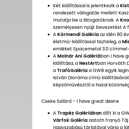
Két kiállítással is jelentkezik a
Kis
rendezett válogatás mellett Kasz
mutatja be a látogatóknak. A
Kno
személyesen nyújt bevezetést A f
A
Körmendi Galéria
az idén 90 é
életmű-kiállítással tiszteleg, a
Mi
emléket Spacemetal 3.0 címmel a
A
Molnár Ani Galériá
ban I have g
kiállítása, a
NextArt
ban Horváth Dá
a
TrafóGaléria
a GWB egyik legi
István Dioráma című kiállításával
képzőművésztől a hazai közönség 
Cseke Szilárd – I have great desire
A
Trapéz Galériában
állít ki a G
Várfok Galéria
aatoth franyó Táj
nagyszabású tárlatával várja a l