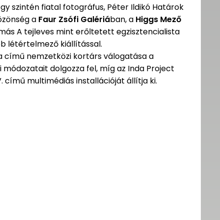
y szintén fiatal fotográfus, Péter Ildikó Határok
közönség a
Faur Zsófi Galériá
ban, a
Higgs Mező
s A tejleves mint erőltetett egzisztencialista
 létértelmező kiállítással.
a című nemzetközi kortárs válogatása a
 módozatait dolgozza fel, míg az Inda Project
 című multimédiás installációját állítja ki.