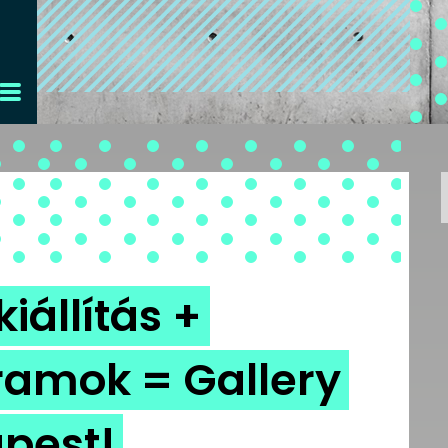
kiállítás +
ramok = Gallery
pest!