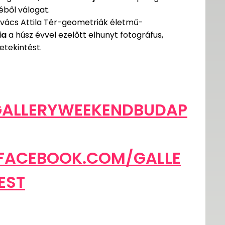
ből válogat.
ovács Attila Tér-geometriák életmű-
ia
a húsz évvel ezelőtt elhunyt fotográfus,
tekintést.
ALLERYWEEKENDBUDAP
ACEBOOK.COM/GALLE
EST