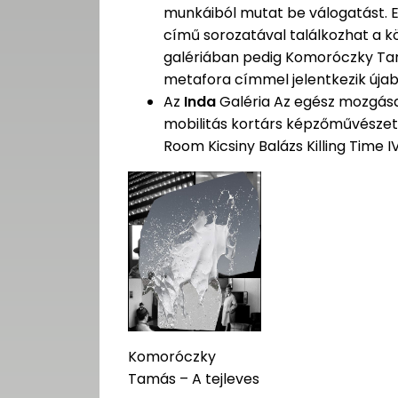
munkáiból mutat be válogatást. Eg
című sorozatával találkozhat a 
galériában pedig Komoróczky Tamá
metafora címmel jelentkezik újabb
Az
Inda
Galéria Az egész mozgás
mobilitás kortárs képzőművészeti
Room Kicsiny Balázs Killing Time IV.
Komoróczky
Tamás – A tejleves