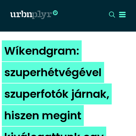
CÍMLAP
Wíkendgram:
DIZÁJN
szuperhétvégével
DIVAT
szuperfotók járnak,
HIP
KULT
hiszen megint
UTCA