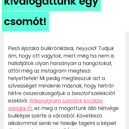
kiválogattunk egy
ZENE
csomót!
MÉDIAAJÁNLAT
IMPRESSZUM
PR-ARCHÍVUM
ADATKEZELÉSI TÁJÉKOZTATÓ
Pesti éjszaka bulikrónikásai,
heyyoló
! Tudjuk
ám, hogy ott vagytok, mert még ha nem is
hallatjátok olyan harsányan a hangotokat,
attól még az Instagram megteszi
helyettetek! Mi pedig megtesszük azt a
szívességet mindenki másnak, hogy hétről-
hétre összerakosgatjuk a
besztof
szelekciót
ezekből.
Wíkendgram szériánk korábbi
adagjai itt
, ez meg a mögöttünk álló hétvége
buliképei szerte a városból. Következő
alkalommal senki ne feledje tagelni a képeit