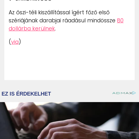
Az őszi-téli kiszállítással ígért főző első
szériájának darabjai ráadásul mindössze
80
dollárba kerülnek
.
(
via
)