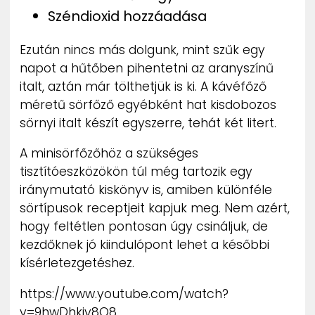
Széndioxid hozzáadása
Ezután nincs más dolgunk, mint szűk egy
napot a hűtőben pihentetni az aranyszínű
italt, aztán már tölthetjük is ki. A kávéfőző
méretű sörfőző egyébként hat kisdobozos
sörnyi italt készít egyszerre, tehát két litert.
A minisörfőzőhöz a szükséges
tisztítóeszközökön túl még tartozik egy
iránymutató kiskönyv is, amiben különféle
sörtípusok receptjeit kapjuk meg. Nem azért,
hogy feltétlen pontosan úgy csináljuk, de
kezdőknek jó kiindulópont lehet a későbbi
kísérletezgetéshez.
https://www.youtube.com/watch?
v=9hwDhkiv8O8