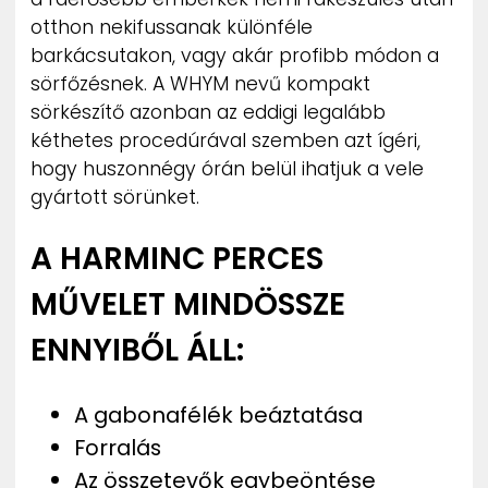
ZENE
otthon nekifussanak különféle
barkácsutakon, vagy akár profibb módon a
MÉDIAAJÁNLAT
sörfőzésnek. A WHYM nevű kompakt
IMPRESSZUM
sörkészítő azonban az eddigi legalább
PR-ARCHÍVUM
kéthetes procedúrával szemben azt ígéri,
ADATKEZELÉSI TÁJÉKOZTATÓ
hogy huszonnégy órán belül ihatjuk a vele
gyártott sörünket.
A HARMINC PERCES
MŰVELET MINDÖSSZE
ENNYIBŐL ÁLL:
A gabonafélék beáztatása
Forralás
Az összetevők egybeöntése