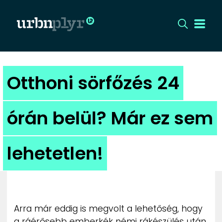
CÍMLAP
Otthoni sörfőzés 24
DIZÁJN
órán belül? Már ez sem
DIVAT
lehetetlen!
HIP
KULT
UTCA
Arra már eddig is megvolt a lehetőség, hogy
a ráérősebb emberkék némi rákészülés után