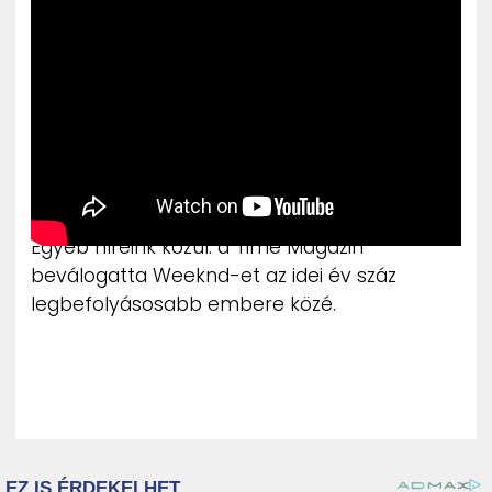
Egyéb híreink közül: a Time Magazin
beválogatta Weeknd-et az idei év száz
legbefolyásosabb embere közé.