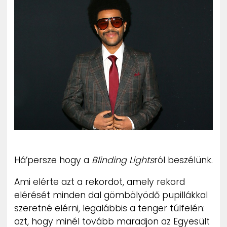
ZENE
MÉDIAAJÁNLAT
IMPRESSZUM
PR-ARCHÍVUM
ADATKEZELÉSI TÁJÉKOZTATÓ
Há’persze hogy a
Blinding Lights
ról beszélünk.
Ami elérte azt a rekordot, amely rekord
elérését minden dal gömbölyödő pupillákkal
szeretné elérni, legalábbis a tenger túlfelén:
azt, hogy minél tovább maradjon az Egyesült