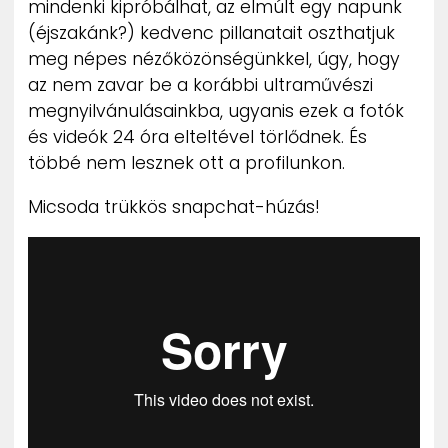
mindenki kipróbálhat, az elmúlt egy napunk
ZENE
(éjszakánk?) kedvenc pillanatait oszthatjuk
meg népes nézőközönségünkkel, úgy, hogy
MÉDIAAJÁNLAT
az nem zavar be a korábbi ultraművészi
IMPRESSZUM
PR-ARCHÍVUM
megnyilvánulásainkba, ugyanis ezek a fotók
ADATKEZELÉSI TÁJÉKOZTATÓ
és videók 24 óra elteltével törlődnek. És
többé nem lesznek ott a profilunkon.
Micsoda trükkös snapchat-húzás!