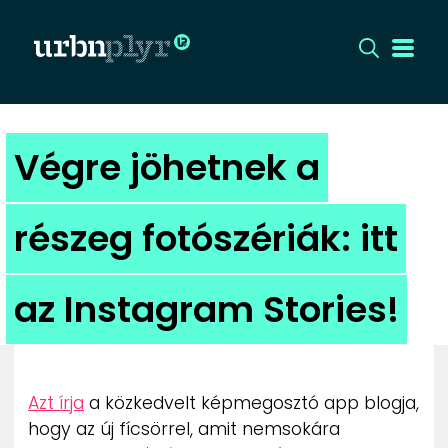
CÍMLAP
Végre jöhetnek a
DIZÁJN
részeg fotószériák: itt
DIVAT
az Instagram Stories!
HIP
KULT
Azt írja
a közkedvelt képmegosztó app blogja,
UTCA
hogy az új fícsörrel, amit nemsokára