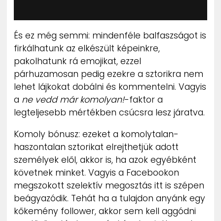
És ez még semmi: mindenféle balfaszságot is
firkálhatunk az elkészült képeinkre,
pakolhatunk rá emojikat, ezzel
párhuzamosan pedig ezekre a sztorikra nem
lehet lájkokat dobálni és kommentelni. Vagyis
a
ne vedd már komolyan!
-faktor a
legteljesebb mértékben csúcsra lesz járatva.
Komoly bónusz: ezeket a komolytalan-
haszontalan sztorikat elrejthetjük adott
személyek elől, akkor is, ha azok egyébként
követnek minket. Vagyis a Facebookon
megszokott szelektív megosztás itt is szépen
beágyazódik. Tehát ha a tulajdon anyánk egy
kőkemény follower, akkor sem kell aggódni