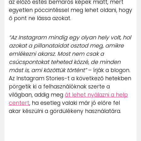
az előző estés bemarós képek miatt, mert
egyetlen pöccintéssel meg lehet oldani, hogy
ő pont ne lássa azokat.
“Az Instagram mindig egy olyan hely volt, hol
azokat a pillanataidat osztod meg, amikre
emlékezni akarsz. Most nem csak a
csúcspontokat teheted közzé, de minden
mást is, ami közöttük történt”
– írják a blogon.
Az Instagram Stories-t a következő hetekben
pörgetik ki a felhasználóknak szerte a
világban, addig meg
át lehet nyálazni a help
centert
, ha esetleg valaki már jó előre fel
akar készülni a gördülékeny használatára.