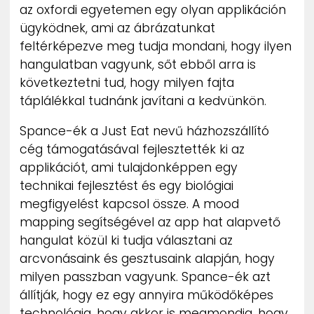
az oxfordi egyetemen egy olyan applikáción
ügyködnek, ami az ábrázatunkat
feltérképezve meg tudja mondani, hogy ilyen
hangulatban vagyunk, sőt ebből arra is
következtetni tud, hogy milyen fajta
táplálékkal tudnánk javítani a kedvünkön.
Spance-ék a Just Eat nevű házhozszállító
cég támogatásával fejlesztették ki az
applikációt, ami tulajdonképpen egy
technikai fejlesztést és egy biológiai
megfigyelést kapcsol össze. A mood
mapping segítségével az app hat alapvető
hangulat közül ki tudja választani az
arcvonásaink és gesztusaink alapján, hogy
milyen passzban vagyunk. Spance-ék azt
állítják, hogy ez egy annyira működőképes
technológia, hogy akkor is megmondja, hogy