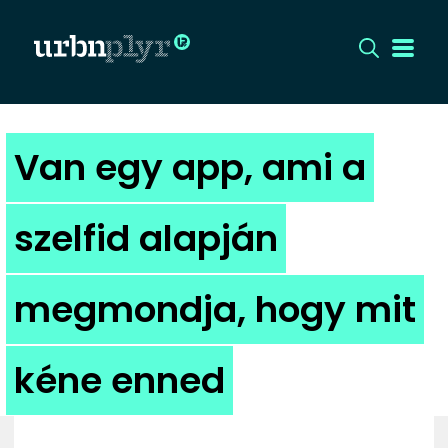
CÍMLAP
Van egy app, ami a
DIZÁJN
szelfid alapján
DIVAT
megmondja, hogy mit
HIP
KULT
kéne enned
UTCA