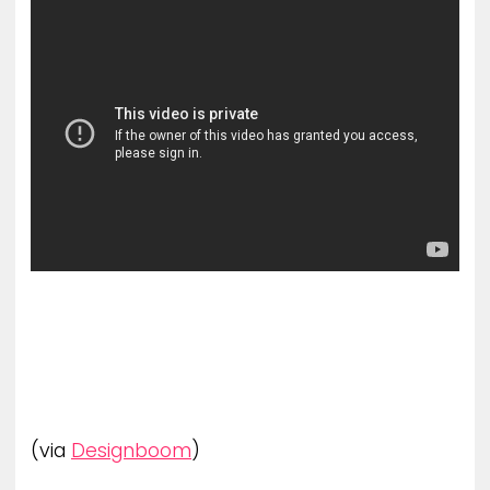
ZENE
MÉDIAAJÁNLAT
IMPRESSZUM
PR-ARCHÍVUM
ADATKEZELÉSI TÁJÉKOZTATÓ
(via
Designboom
)