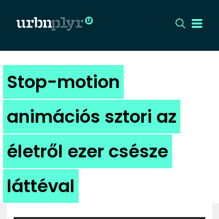
CÍMLAP
Stop-motion
DIZÁJN
animációs sztori az
DIVAT
életről ezer csésze
HIP
KULT
láttéval
UTCA