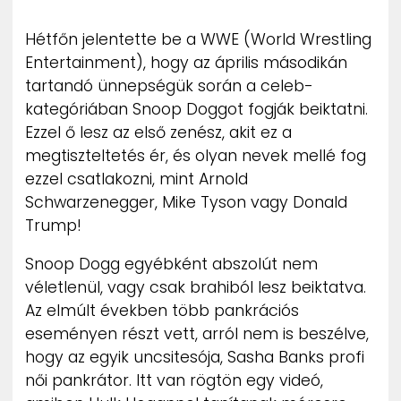
ZENE
Hétfőn jelentette be a WWE (World Wrestling
Entertainment), hogy az április másodikán
MÉDIAAJÁNLAT
IMPRESSZUM
tartandó ünnepségük során a celeb-
PR-ARCHÍVUM
kategóriában Snoop Doggot fogják beiktatni.
ADATKEZELÉSI TÁJÉKOZTATÓ
Ezzel ő lesz az első zenész, akit ez a
megtiszteltetés ér, és olyan nevek mellé fog
ezzel csatlakozni, mint Arnold
Schwarzenegger, Mike Tyson vagy Donald
Trump!
Snoop Dogg egyébként abszolút nem
véletlenül, vagy csak brahiból lesz beiktatva.
Az elmúlt években több pankrációs
eseményen részt vett, arról nem is beszélve,
hogy az egyik uncsitesója, Sasha Banks profi
női pankrátor. Itt van rögtön egy videó,