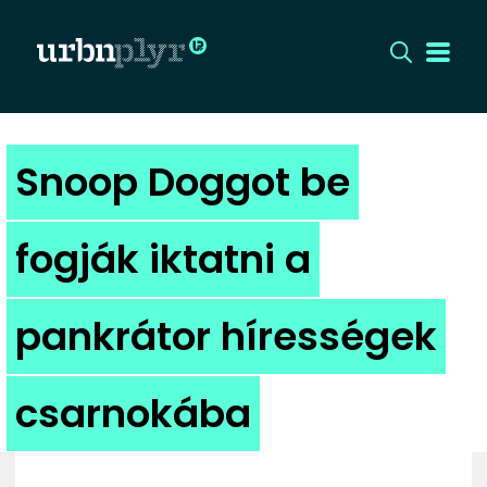
CÍMLAP
Snoop Doggot be
DIZÁJN
fogják iktatni a
DIVAT
pankrátor hírességek
HIP
KULT
csarnokába
UTCA