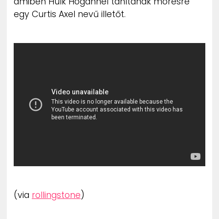
amiben Hulk Hogannel tanítanak móresre
egy Curtis Axel nevű illetőt.
(via
rollingstone
)