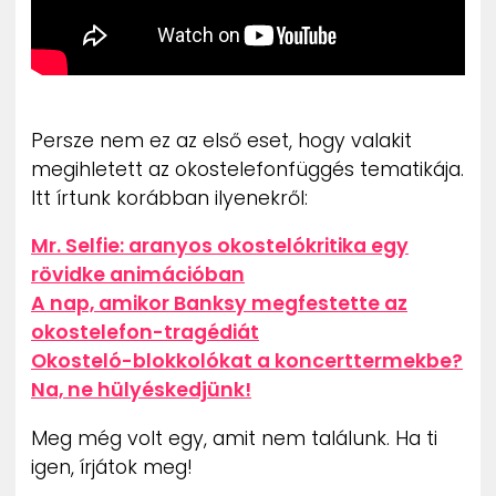
Persze nem ez az első eset, hogy valakit
megihletett az okostelefonfüggés tematikája.
Itt írtunk korábban ilyenekről:
Mr. Selfie: aranyos okostelókritika egy
rövidke animációban
A nap, amikor Banksy megfestette az
okostelefon-tragédiát
Okosteló-blokkolókat a koncerttermekbe?
Na, ne hülyéskedjünk!
Meg még volt egy, amit nem találunk. Ha ti
igen, írjátok meg!