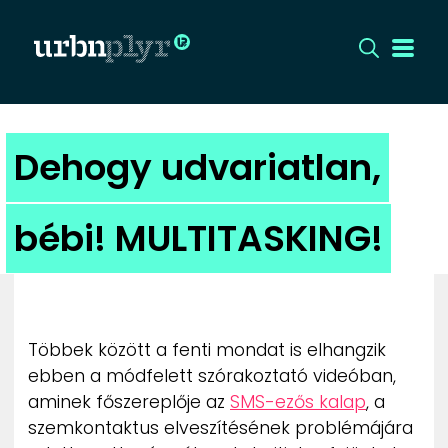
CÍMLAP
Dehogy udvariatlan,
DIZÁJN
bébi! MULTITASKING!
DIVAT
HIP
Többek között a fenti mondat is elhangzik
KULT
ebben a módfelett szórakoztató videóban,
aminek főszereplője az
SMS-ezős kalap
, a
UTCA
szemkontaktus elveszítésének problémájára