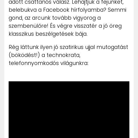
adott csattanós válasz. Lehajtjuk a fejünket,
ZENE
belebukva a Facebook hírfolyamba? Semmi
gond, az arcunk tovább vigyorog a
MÉDIAAJÁNLAT
szembenülőre! És végre visszatér a jó öreg
IMPRESSZUM
klasszikus beszélgetések bája.
PR-ARCHÍVUM
ADATKEZELÉSI TÁJÉKOZTATÓ
Rég láttunk ilyen jó szatirikus ujjal mutogatást
(böködést!) a technokrata,
telefonnyomkodós világunkra: