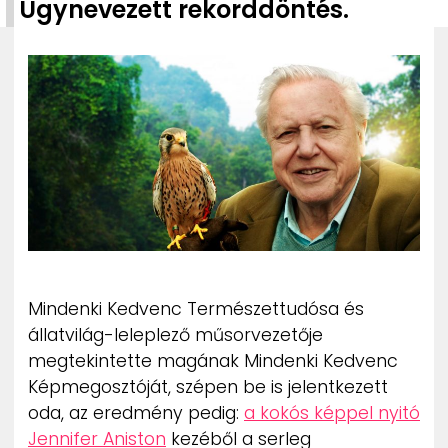
Úgynevezett rekorddöntés.
ZENE
MÉDIAAJÁNLAT
IMPRESSZUM
PR-ARCHÍVUM
ADATKEZELÉSI TÁJÉKOZTATÓ
Mindenki Kedvenc Természettudósa és
állatvilág-leleplező műsorvezetője
megtekintette magának Mindenki Kedvenc
Képmegosztóját, szépen be is jelentkezett
oda, az eredmény pedig:
a kokós képpel nyitó
Jennifer Aniston
kezéből a serleg