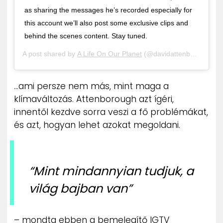
as sharing the messages he’s recorded especially for
this account we’ll also post some exclusive clips and
behind the scenes content. Stay tuned.
A post shared by
A Life On Our Planet
(@davidattenborough) on
…ami persze nem más, mint maga a
klímaváltozás. Attenborough azt ígéri,
innentől kezdve sorra veszi a fő problémákat,
és azt, hogyan lehet azokat megoldani.
“Mint mindannyian tudjuk, a
világ bajban van”
– mondta ebben a bemelegítő IGTV