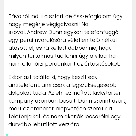
ZENE
Távolról indul a sztori, de összefoglalom úgy,
MÉDIAAJÁNLAT
hogy megérje végigolvasni! Na
IMPRESSZUM
szóval, Andrew Dunn egykori telefonfüggő
PR-ARCHÍVUM
ADATKEZELÉSI TÁJÉKOZTATÓ
egy perui nyaralására véletlen teló nélkül
utazott el, és rá kellett döbbennie, hogy
milyen tartalmas tud lenni úgy a világ, ha
nem ellenőrzi percenként az értesítéseket.
Ekkor azt találta ki, hogy készít egy
antitelefont, ami csak a legszükségesebb
dolgokat tudja. Az ehhez indított Kickstarter-
kampány azonban besült. Dunn szerint azért,
mert az emberek alapvetően szeretik a
telefonjaikat, és nem akarják lecserélni egy
durvább lebutított verzióra.