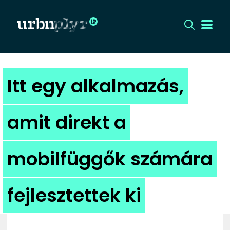
CÍMLAP
Itt egy alkalmazás,
DIZÁJN
amit direkt a
DIVAT
mobilfüggők számára
HIP
KULT
fejlesztettek ki
UTCA