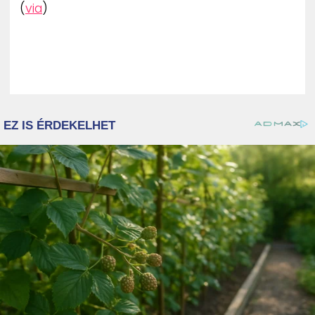
(
via
)