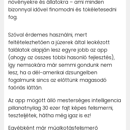
növényekre és állatokra – ami minden
bizonnyal idővel finomodni és tökéletesedni
fog.
Szóval érdemes használni, mert
feltételezhetően a júzerek által leokézott
találatok alapján lesz egyre jobb az app
(ahogy az összes többi hasonló fejlesztés),
így nemsokára már semmi gondunk nem
lesz, ha a dél-amerikai dzsungelben
fogalmunk sincs az előttünk magasodó
faóriás láttán.
Az app mögött álló mesterséges intelligencia
pillanatnyilag 30 ezer fajt képes felismerni,
teszteljétek, hátha még igaz is ez!
Egyébként már műalkotásfelismerő