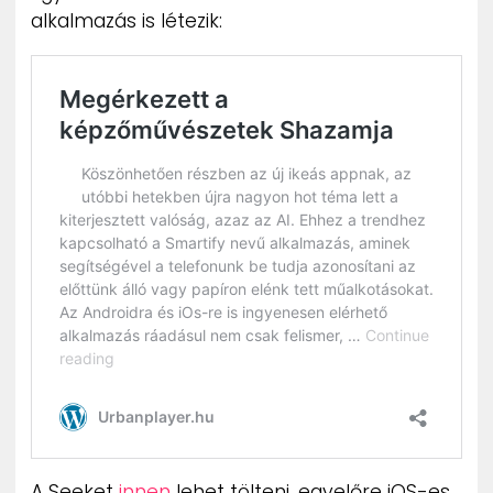
alkalmazás is létezik:
A Seeket
innen
lehet tölteni, egyelőre iOS-es