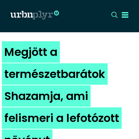
CÍMLAP
Megjött a
DIZÁJN
természetbarátok
DIVAT
Shazamja, ami
HIP
KULT
felismeri a lefotózott
UTCA