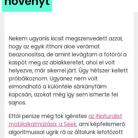
növényt
ZENE
MÉDIAAJÁNLAT
IMPRESSZUM
PR-ARCHÍVUM
Nekem ugyanis kicsit megszenvedett azzal,
ADATKEZELÉSI TÁJÉKOZTATÓ
hogy az egyik itthoni aloe verámat
beazonosítsa, de amint levágtam a fotóról a
kaspót meg az ablakkeretet, ahol el volt
helyezve, már sikerrel járt. Úgy hétszer kellett
próbálkoznom. Ugyanez nem volt
elmondható a különféle sárkányfáim
kapcsán, azokat még így sem ismerte fel
sajnos.
Ettől persze még tök ígéretes
az iNaturalist
mobilalkalmazása, a Seek
, ami képfelismerő
algoritmussal ugrik rá az általunk lefotózott