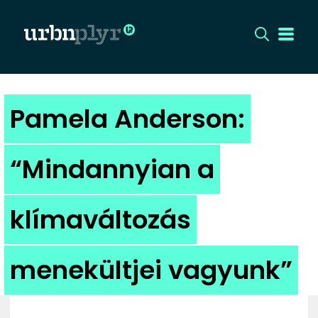
CÍMLAP
Pamela Anderson:
DIZÁJN
“Mindannyian a
DIVAT
klímaváltozás
HIP
KULT
menekültjei vagyunk”
UTCA