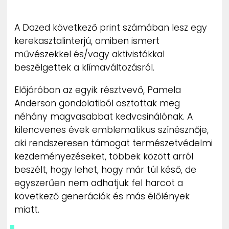
ZENE
A Dazed következő print számában lesz egy
MÉDIAAJÁNLAT
kerekasztalinterjú, amiben ismert
IMPRESSZUM
művészekkel és/vagy aktivistákkal
PR-ARCHÍVUM
ADATKEZELÉSI TÁJÉKOZTATÓ
beszélgettek a klímaváltozásról.
Előjáróban az egyik résztvevő, Pamela
Anderson gondolatiból osztottak meg
néhány magvasabbat kedvcsinálónak. A
kilencvenes évek emblematikus színésznője,
aki rendszeresen támogat természetvédelmi
kezdeményezéseket, többek között arról
beszélt, hogy lehet, hogy már túl késő, de
egyszerűen nem adhatjuk fel harcot a
következő generációk és más élőlények
miatt.