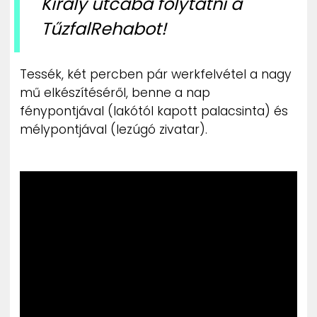
Király utcába folytatni a
TűzfalRehabot!
Tessék, két percben pár werkfelvétel a nagy
mű elkészítéséről, benne a nap
fénypontjával (lakótól kapott palacsinta) és
mélypontjával (lezúgó zivatar).