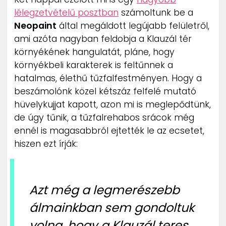
ZENE
lélegzetvételű posztban
számoltunk be a
Neopaint
által megáldott legújabb felületről,
MÉDIAAJÁNLAT
ami azóta nagyban feldobja a Klauzál tér
IMPRESSZUM
környékének hangulatát, pláne, hogy
PR-ARCHÍVUM
környékbeli karakterek is feltűnnek a
ADATKEZELÉSI TÁJÉKOZTATÓ
hatalmas, élethű tűzfalfestményen. Hogy a
beszámolónk közel kétszáz felfelé mutató
hüvelykujjat kapott, azon mi is meglepődtünk,
de úgy tűnik, a tűzfalrehabos srácok még
ennél is magasabbról ejtették le az ecsetet,
hiszen ezt írják:
Azt még a legmerészebb
álmainkban sem gondoltuk
volna, hogy a Klauzál teres