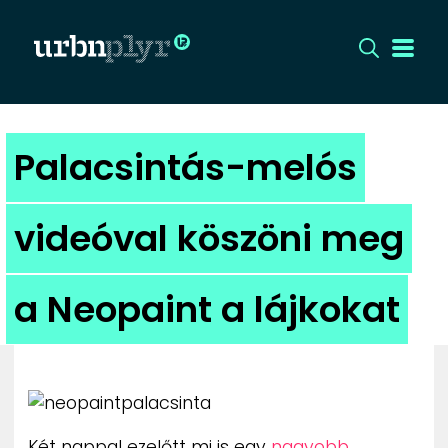
CÍMLAP
Palacsintás-melós
DIZÁJN
videóval köszöni meg
DIVAT
a Neopaint a lájkokat
HIP
KULT
UTCA
Két nappal ezelőtt mi is egy
nagyobb