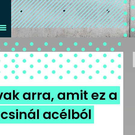
ak arra, amit ez a
csinál acélból