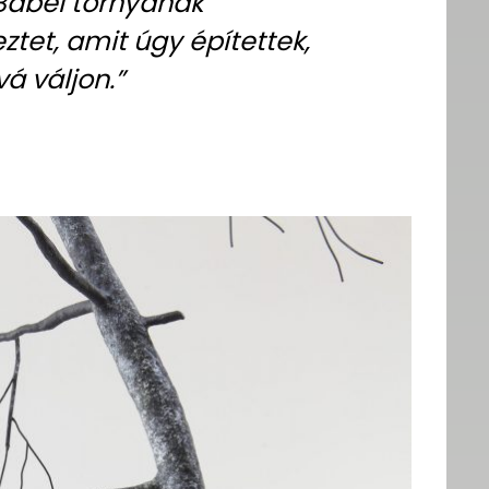
 Bábel tornyának
et, amit úgy építettek,
á váljon.”