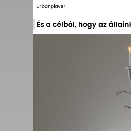
UTCA
Urbanplayer
ZENE
És a célból, hogy az állai
MÉDIAAJÁNLAT
IMPRESSZUM
PR-ARCHÍVUM
ADATKEZELÉSI
TÁJÉKOZTATÓ