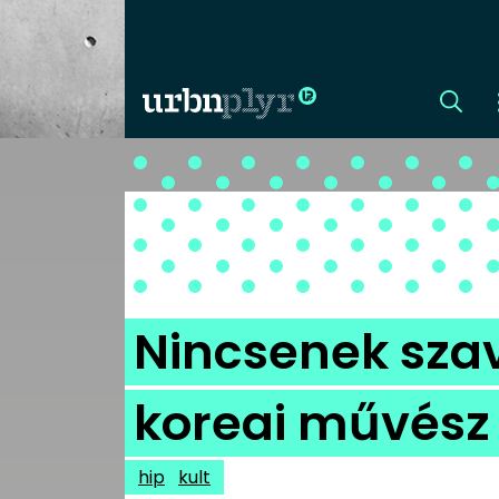
CÍMLAP
DIZÁJN
DIVAT
Nincsenek szav
HIP
koreai művész 
KULT
hip
kult