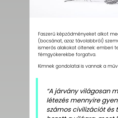
Faszerű képződményeket alkot meg
(bocsánat, azaz távolabbról) szemü
ismerős alakokat öltenek: emberi te
fémgyökerekbe forgatva.
Kimnek gondolatai is vannak a műv
“A járvány világosan 
létezés mennyire gyen
számos civilizációt és