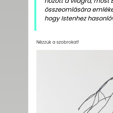
hozott a világra, most
összeomlására emlékezt
hogy Istenhez hasonlóv
Nézzük a szobrokat!