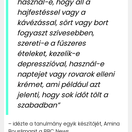
használ-e, hogy áll a
hajfestéssel vagy a
kávézással, sört vagy bort
fogyaszt szívesebben,
szereti-e a fűszeres
ételeket, kezelik-e
depresszióval, használ-e
naptejet vagy rovarok elleni
krémet, ami például azt
jelenti, hogy sok időt tölt a
szabadban”
– idézte a tanulmány egyik készítőjét, Amina
Bouslimanit a BBC News.