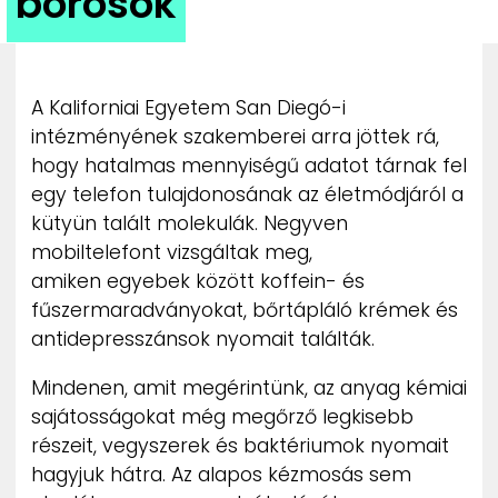
borosok
ZENE
MÉDIAAJÁNLAT
IMPRESSZUM
A Kaliforniai Egyetem San Diegó-i
PR-ARCHÍVUM
intézményének szakemberei arra jöttek rá,
ADATKEZELÉSI TÁJÉKOZTATÓ
hogy hatalmas mennyiségű adatot tárnak fel
egy telefon tulajdonosának az életmódjáról a
kütyün talált molekulák. Negyven
mobiltelefont vizsgáltak meg,
amiken egyebek között koffein- és
fűszermaradványokat, bőrtápláló krémek és
antidepresszánsok nyomait találták.
Mindenen, amit megérintünk, az anyag kémiai
sajátosságokat még megőrző legkisebb
részeit, vegyszerek és baktériumok nyomait
hagyjuk hátra. Az alapos kézmosás sem