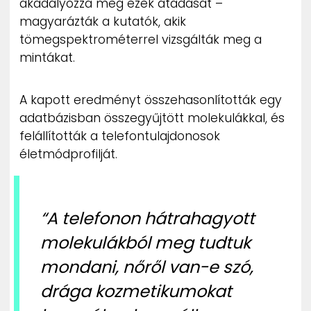
akadályozza meg ezek átadását –
magyarázták a kutatók, akik
tömegspektrométerrel vizsgálták meg a
mintákat.
A kapott eredményt összehasonlították egy
adatbázisban összegyűjtött molekulákkal, és
felállították a telefontulajdonosok
életmódprofilját.
“A telefonon hátrahagyott
molekulákból meg tudtuk
mondani, nőről van-e szó,
drága kozmetikumokat