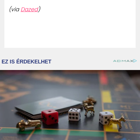
(via
Dazed
)