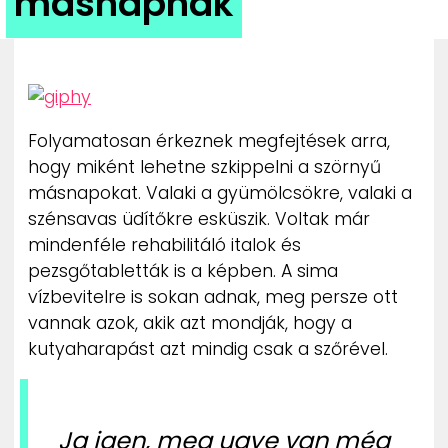
másnapnak
ZENE
MÉDIAAJÁNLAT
IMPRESSZUM
PR-ARCHÍVUM
ADATKEZELÉSI TÁJÉKOZTATÓ
Folyamatosan érkeznek megfejtések arra,
hogy miként lehetne szkippelni a szörnyű
másnapokat. Valaki a gyümölcsökre, valaki a
szénsavas üdítőkre esküszik. Voltak már
mindenféle rehabilitáló italok és
pezsgőtabletták is a képben. A sima
vízbevitelre is sokan adnak, meg persze ott
vannak azok, akik azt mondják, hogy a
kutyaharapást azt mindig csak a szőrével.
Ja igen, meg ugye van még