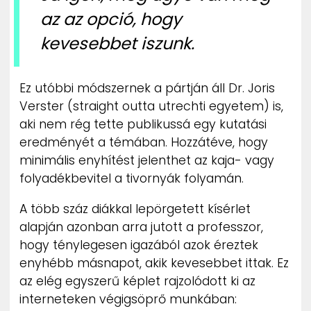
az az opció, hogy
kevesebbet iszunk.
Ez utóbbi módszernek a pártján áll Dr. Joris
Verster (straight outta utrechti egyetem) is,
aki nem rég tette publikussá egy kutatási
eredményét a témában. Hozzátéve, hogy
minimális enyhítést jelenthet az kaja- vagy
folyadékbevitel a tivornyák folyamán.
A több száz diákkal lepörgetett kísérlet
alapján azonban arra jutott a professzor,
hogy ténylegesen igazából azok éreztek
enyhébb másnapot, akik kevesebbet ittak. Ez
az elég egyszerű képlet rajzolódott ki az
interneteken végigsöprő munkában: