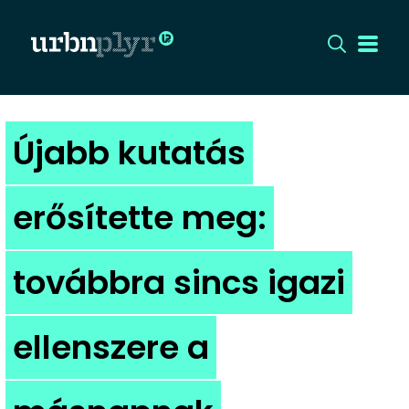
CÍMLAP
Újabb kutatás
DIZÁJN
erősítette meg:
DIVAT
továbbra sincs igazi
HIP
KULT
ellenszere a
UTCA